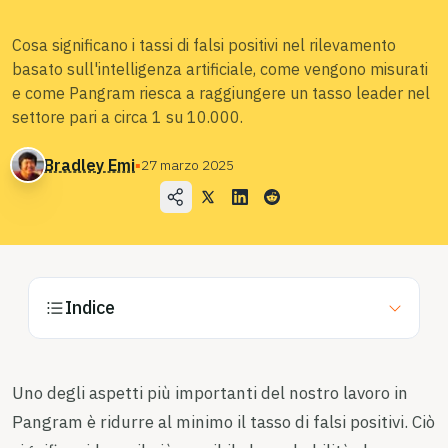
Blog
Cosa significano i tassi di falsi positivi nel rilevamento
basato sull'intelligenza artificiale, come vengono misurati
Prezzi
e come Pangram riesca a raggiungere un tasso leader nel
Contatta l'ufficio vendite
settore pari a circa 1 su 10.000.
Bradley Emi
▪
27 marzo 2025
Accedi
Provalo gratis
Indice
Uno degli aspetti più importanti del nostro lavoro in
Pangram è ridurre al minimo il tasso di falsi positivi. Ciò