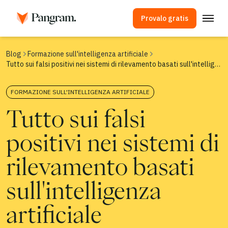
Provalo gratis
Soluzioni
Blog
Formazione sull'intelligenza artificiale
Tutto sui falsi positivi nei sistemi di rilevamento basati sull'intelligenza artificiale
Rilevatore di IA
Rilevatore di immagini
FORMAZIONE SULL'INTELLIGENZA ARTIFICIALE
Estensione per browser
Tutto sui falsi
API
positivi nei sistemi di
Integrazioni
Controllo antiplagio
rilevamento basati
Rilevamento multilingue tramite IA
sull'intelligenza
Casi d'uso
artificiale
Azienda