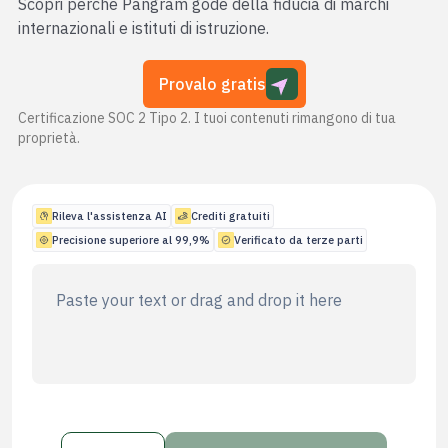
Scopri perché Pangram gode della fiducia di marchi
internazionali e istituti di istruzione.
Blog
Prezzi
Provalo gratis
Contatta l'ufficio vendite
Certificazione SOC 2 Tipo 2. I tuoi contenuti rimangono di tua
proprietà.
Accedi
Rileva l'assistenza AI
Crediti gratuiti
Provalo gratis
Precisione superiore al 99,9%
Verificato da terze parti