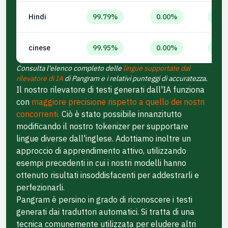
Hindi
99.79%
0.00%
0.4
cinese
99.95%
0.00%
0.1
Consulta l'elenco completo delle
lingue supportate dal
rilevatore di IA
di Pangram e i relativi punteggi di accuratezza.
Il nostro rilevatore di testi generati dall'IA funziona
con
maggiore precisione rispetto a quello dei nostri
concorrenti.
Ciò è stato possibile innanzitutto
modificando il nostro tokenizer per supportare
lingue diverse dall'inglese. Adottiamo inoltre un
approccio di apprendimento attivo, utilizzando
esempi precedenti in cui i nostri modelli hanno
ottenuto risultati insoddisfacenti per addestrarli e
perfezionarli.
Pangram è persino in grado di riconoscere i testi
generati dai traduttori automatici. Si tratta di una
tecnica comunemente utilizzata per eludere altri