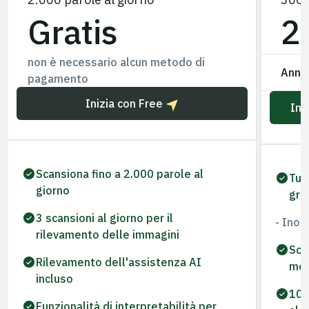
Gratis
2
non è necessario alcun metodo di
Annu
pagamento
Inizia con Free
Ini
Scansiona fino a 2.000 parole al
Tut
giorno
gra
3 scansioni al giorno per il
- Inolt
rilevamento delle immagini
Sca
Rilevamento dell'assistenza AI
me
incluso
100
Funzionalità di interpretabilità per