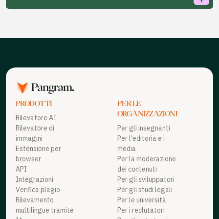
corrisponde a un documento di 100 parole. Oltre tale limite,
proprio limite di credito personalizzato per il rilevamento di
verrà utilizzato 1 credito ogni 100 parole aggiuntive.
testi multilingue tramite IA.
PRODOTTI
PER LE
ORGANIZZAZIONI
Rilevatore AI
Rilevatore di
Per gli insegnanti
immagini
Per l'editoria e i
Estensione per
media
browser
Per la moderazione
API
dei contenuti
Integrazioni
Per gli sviluppatori
Verifica plagio
Per gli studi legali
Rilevamento
Per le università
multilingue tramite
Per i reclutatori