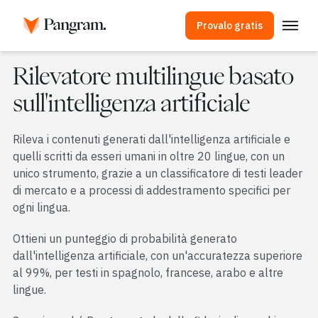
Provalo gratis
Soluzioni
Rilevatore multilingue basato
Rilevatore di IA
sull'intelligenza artificiale
Rilevatore di immagini
Rileva i contenuti generati dall'intelligenza artificiale e
Estensione per browser
quelli scritti da esseri umani in oltre 20 lingue, con un
API
unico strumento, grazie a un classificatore di testi leader
di mercato e a processi di addestramento specifici per
Integrazioni
ogni lingua.
Controllo antiplagio
Ottieni un punteggio di probabilità generato
Rilevamento multilingue tramite IA
dall'intelligenza artificiale, con un'accuratezza superiore
al 99%, per testi in spagnolo, francese, arabo e altre
Casi d'uso
lingue.
Azienda