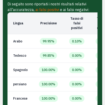
Di seguito sono riportati i nostri risultati relativi
all'accuratezza,
ai falsi positivi
e ai falsi negativi:
Tasso di
Tasso
Lingua
Precisione
falsi
fal
positivi
negat
Arabo
99.95%
0.10%
0.0
Tedesco
99.85%
0.00%
0.3
Spagnolo
100.00%
0.00%
0.0
persiano
100.00%
0.00%
0.0
Francese
100.00%
0.00%
0.0