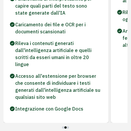
al 
capire quali parti del testo sono
Ril
state generate dall'IA
ogn
Caricamento dei file e OCR per i
Ana
documenti scansionati
fee
Rileva i contenuti generati
alt
dall'intelligenza artificiale e quelli
scritti da esseri umani in oltre 20
lingue
Accesso all'estensione per browser
che consente di individuare i testi
generati dall'intelligenza artificiale su
qualsiasi sito web
Integrazione con Google Docs