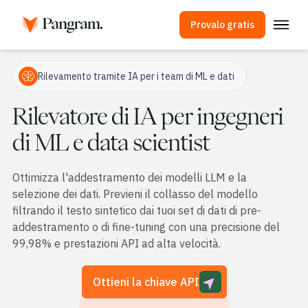
Provalo gratis
Soluzioni
Rilevamento tramite IA per i team di ML e dati
Rilevatore di IA
Rilevatore di IA per ingegneri
Rilevatore di immagini
di ML e data scientist
Estensione per browser
API
Ottimizza l'addestramento dei modelli LLM e la
Integrazioni
selezione dei dati. Previeni il collasso del modello
filtrando il testo sintetico dai tuoi set di dati di pre-
Controllo antiplagio
addestramento o di fine-tuning con una precisione del
Rilevamento multilingue tramite IA
99,98% e prestazioni API ad alta velocità.
Casi d'uso
Ottieni la chiave API
Azienda