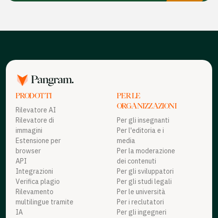
PRODOTTI
PER LE
ORGANIZZAZIONI
Rilevatore AI
Rilevatore di
Per gli insegnanti
immagini
Per l'editoria e i
Estensione per
media
browser
Per la moderazione
API
dei contenuti
Integrazioni
Per gli sviluppatori
Verifica plagio
Per gli studi legali
Rilevamento
Per le università
multilingue tramite
Per i reclutatori
IA
Per gli ingegneri