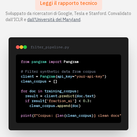
Leggi il rapporto tecnico
Blog
Sviluppato da ricercatori di Google, Tesla e Stanford. Convalidato
dall'ICLR e
dall'Università del Maryland
.
Prezzi
Contatta l'ufficio vendite
filter_pipeline.py
Accedi
from
pangram
import
Pangram
Provalo gratis
# Filter synthetic data from corpus
client
=
Pangram
(
api_key
=
"your-api-key"
)
clean_corpus
=
[]
for
doc
in
training_corpus
:
result
=
client
.
predict
(
doc
.
text
)
if
result
[
'fraction_ai'
]
<
0.3
:
clean_corpus
.
append
(
doc
)
print
(
f"Corpus: {
len
(
clean_corpus
)
} clean docs"
)