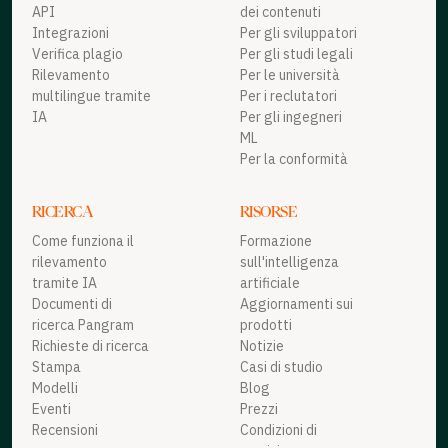
API
dei contenuti
Integrazioni
Per gli sviluppatori
Verifica plagio
Per gli studi legali
Rilevamento
Per le università
multilingue tramite
Per i reclutatori
IA
Per gli ingegneri
ML
Per la conformità
RICERCA
RISORSE
Come funziona il
Formazione
rilevamento
sull'intelligenza
tramite IA
artificiale
Documenti di
Aggiornamenti sui
ricerca Pangram
prodotti
Richieste di ricerca
Notizie
Stampa
Casi di studio
Modelli
Blog
Eventi
Prezzi
Recensioni
Condizioni di