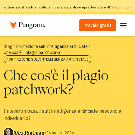
amo lanciato il nostro modello più avanzato di sempre: Pangram 4!
Scopri di più q
Provalo gratis
Soluzioni
Blog
Formazione sull'intelligenza artificiale
Che cos'è il plagio patchwork?
Rilevatore di IA
FORMAZIONE SULL'INTELLIGENZA ARTIFICIALE
Rilevatore di immagini
Che cos'è il plagio
Estensione per browser
patchwork?
API
Integrazioni
Controllo antiplagio
I rilevatori basati sull'intelligenza artificiale riescono a
individuarlo?
Rilevamento multilingue tramite IA
Alex Roitman
▪
26 marzo 2026