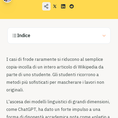
Casi d'uso
Azienda
Blog
Prezzi
Indice
Contatta l'ufficio vendite
I casi di frode raramente si riducono al semplice
Accedi
copia-incolla di un intero articolo di Wikipedia da
Provalo gratis
parte di uno studente. Gli studenti ricorrono a
metodi più sofisticati per mascherare i lavori non
originali.
L'ascesa dei modelli linguistici di grandi dimensioni,
come ChatGPT, ha dato un forte impulso a una
forma di disonestà accademica nota come «plagio a