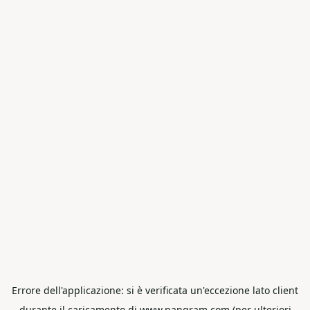
Errore dell'applicazione: si è verificata un'eccezione lato client
durante il caricamento di www.pangram.com (per ulteriori