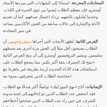
المحادثات المحرجة
: استنادًا إلى الشهادات التي سردها الأستاذ
أوسترو، فإن معظم الطلاب ليسوا من ذوي الخبرة في الكذب.
وعندما يُقابلون بالتفهم، يزداد احتمال صدقهم. كما أن تقديم
الأدلة والإشارة إلى حالات سابقة من الغش الأكاديمي يساعد
في سير المحادثة.
الفرص الثانية
: تُظهر الأبحاث التي أجراها
دينش وجويس
أن
الطلاب يصبحون أقل ميلاً إلى الغش مرة أخرى بعد ضبطهم
متلبسين. ويشير البروفيسور أوسترو إلى أن منح الفرص الثانية
«يتيح لك التصرف بثقة أكبر بكثير، مما يشجع الطلاب على
استكشاف هذه الأداة الجديدة (ربما بطريقة غير ماهرة) مع
محاسبة الطلاب الذين يتصرفون بسوء نية».
الإيجابيات:
أتاح «نهج الموزاييك» تواصلًا أكثر صدقًا مع الطلاب.
فقد انخفض عدد الطلاب الذين تم إحالتهم إلى لجنة مدونة
الشرف، في حين زاد عدد الطلاب الذين صححوا أخطاءهم