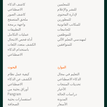
للمعلمين
كاشف الذكاء
للنشر والإعلام
الاصطناعي
لإدارة المحتوى
كاشف الصور
للمطورين
ملحق المتصفح
للمكاتب القانونية
واجهة برمجة
للجامعات
التطبيقات
للموظفين
عمليات التكامل
لمهندسي التعلم الآلي
أداة فحص الانتحال
للمتوافقين
الكشف متعدد اللغات
باستخدام الذكاء
الاصطناعي
الموارد
البحوث
التعليم في مجال
كيفية عمل نظام
الذكاء الاصطناعي
الكشف عن الذكاء
تحديثات المنتجات
الاصطناعي
الأخبار
أوراق بحثية من
دراسات الحالة
Pangram
المدونة
استفسارات بحثية
الأسعار
الصحافة