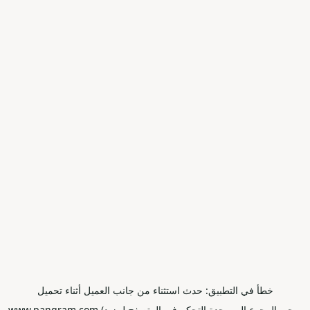
خطأ في التطبيق: حدث استثناء من جانب العميل أثناء تحميل
www.pangram.com (يرجى الرجوع إلى وحدة التحكم في المتصفح لمزيد