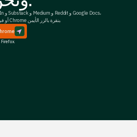
أو في أي مكان على متصفح Chrome بنقرة بالزر الأيمن.
احصل على ملحق me
.
كملحق لمتصفح Firefox
م