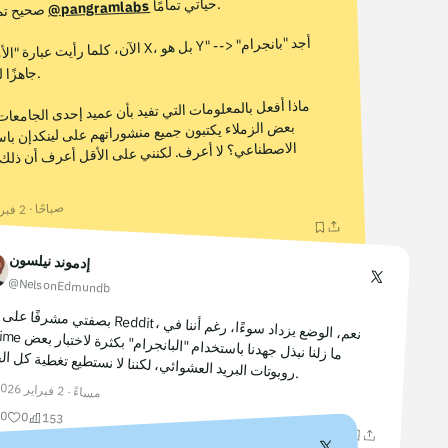
.
حياتي تمامًا
الآن، كلما رأيت عبارة "الأمر ليس مجرد
جاهزًا لتأكيد شكوكي
ماذا أفعل بالمعلومات التي تفيد بأن عميد إحدى الجامعات المرموقة أو
بعض الزملاء يكتبون جميع منشوراتهم على لينكدإن باستخدام الذكاء
الاصطناعي؟ لا أعرف. لكنني على الأقل أعرف أن ذلك بفضل الذكاء
@pangramlabs
صحيح تما
X، بل هو Y" -->
أجد "بانجرام"
.
صباحًا · 2 فبراير 2026
356.9K
1.5K
إدموند نيلسون
@NelsonEdmundb
بصفتي مشرفًا على 
Reddit،
نعم، الوضع يزداد سوءًا، رغم أننا في
/r/anime
ما زلنا نبذل جهدنا باستخدام "البانجرام" بكثرة لاختبار بعض
روبوتات البريد العشوائي، لكننا لا نستطيع تغطية كل ال
.
مساءً · 2 فبراير 2026
0
0
153