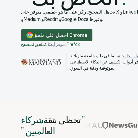
تجاهل الضجيج. ركز على ما هو حقيقي. متوفر على X وLinkedIn وSubstack
وMedium وReddit وGoogle Docs وغيرها.
احصل على ملحق Chrome
.
كملحق لمتصفح Firefox
متوفر أيضًا
ات خارجية
، بما في ذلك جامعة ماريلاند
ثر
أدوات الكشف عن الذكاء الاصطناعي
في السوق.
موثوقية ودقة
شركاء "
تحظى بثقة
" العالميين