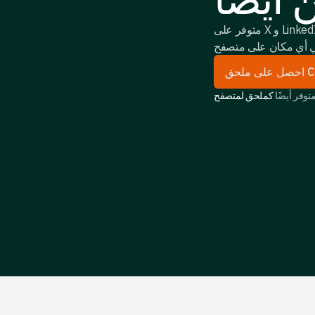
متوفر على X و LinkedIn و Substack و Medium و Reddit و Google Docs،
Chro
توفر أيضًا