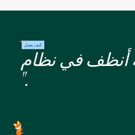
كيف يعمل
".