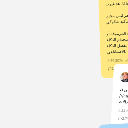
مًا. لقد غيرت
الاصطناعي.
3:49
79
102
موقع
حالات
6:31
2