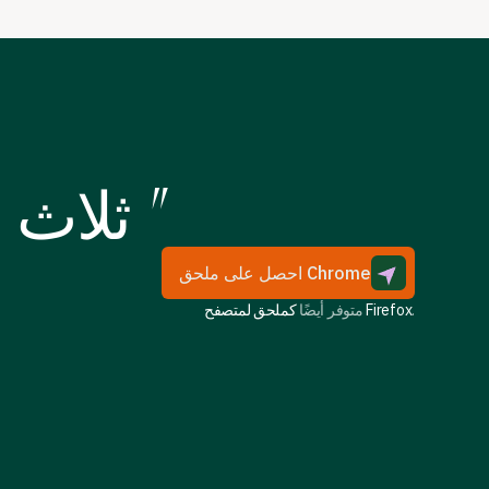
تغذية أنظف في نظام "
ثلاث 
احصل على ملحق Chrome
.
كملحق لمتصفح Firefox
متوفر أيضًا