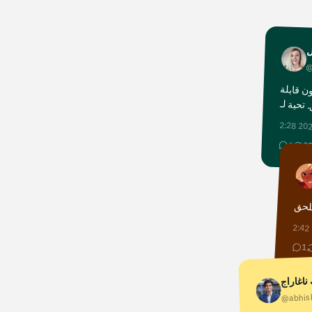
ل
@
ن قابلة
 تحية لـ
2:28
9
3
ملحق
2:4
1
ناغاراج
@abhis