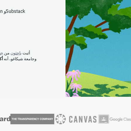
أثبت
باحثون
من
جه
وجامعة شيكاغو، أنه
أك