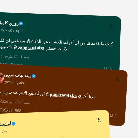
روزي كامب
RosieCampbell
كنت واثقًا تمامًا من أن أدوات الكشف عن الذكاء الاصطناعي لن تكو
للتطبيق.
@pangramlabs
لإثبات خطئي
مساءً · 21 مارس 2026
101
10.1K
مينه نهات نغوين
@menhguin
لن أتصفح الإنترنت بدون 
@pangramlabs
مرة أخرى
2
مساءً · 5 يناير 2026
0
6
508
أبيشيك 
hekn