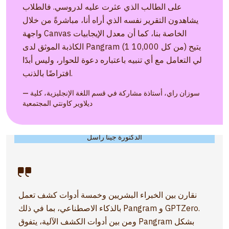
على الطالب الذي عثرت عليه لدروسي. فالطلاب
يشاهدون التقرير نفسه الذي أراه أنا، مباشرةً من خلال
واجهة Canvas الخاصة بنا، كما أن معدل الإيجابيات
الكاذبة الموثق لدى Pangram (1 من كل 10,000) يتيح
لي التعامل مع أي تنبيه باعتباره دعوة للحوار، وليس أبدًا
افتراضًا بالذنب.
— سوزان راي، أستاذة مشاركة في قسم اللغة الإنجليزية، كلية
ديلاوير كاونتي المجتمعية
الدكتورة جينا راسل
نقارن بين الخبراء البشريين وخمسة أدوات كشف تعمل
بالذكاء الاصطناعي، بما في ذلك Pangram و GPTZero.
ومن بين أدوات الكشف الآلية، يتفوق Pangram بشكل