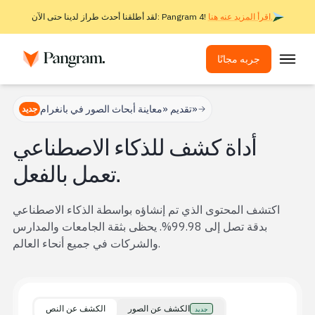
اقرأ المزيد عنه هنا.
لقد أطلقنا أحدث طراز لدينا حتى الآن: Pangram 4!
جربه مجانًا
الحلول
تقديم «معاينة أبحاث الصور في بانغرام»
جديد
كاشف الذكاء الاصطناعي
أداة كشف للذكاء الاصطناعي
جهاز كشف الصور
تعمل بالفعل.
ملحق المتصفح
واجهة برمجة التطبيقات
اكتشف المحتوى الذي تم إنشاؤه بواسطة الذكاء الاصطناعي
بدقة تصل إلى 99.98%. يحظى بثقة الجامعات والمدارس
عمليات الدمج
والشركات في جميع أنحاء العالم.
أداة فحص الانتحال
الكشف عن الذكاء الاصطناعي متعدد اللغات
الكشف عن الصور
الكشف عن النص
جديد