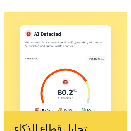
وتعتبر دقة Pangram الأفضل في هذا المجال، وقد تم
التعليم، يسهم ذلك في بناء الثقة بين الطلاب والمعلمين. كما
التحقق منها من قبل باحثين
في جامعة شيكاغو وجامعة
أنه أمر مهم في مجال الصحافة حيث تُعد النزاهة أمرًا
ماريلاند.
أساسيًّا. والنصوص التي يُنتجها الذكاء الاصطناعي ليست
سيئة في حد ذاتها. ومع ذلك، يمكن للمجتمع أن يستفيد من
القدرة على التمييز بين النصوص التي يُنتجها الذكاء
الاصطناعي وتلك التي يكتبها البشر.
تحليل قطاع الذكاء