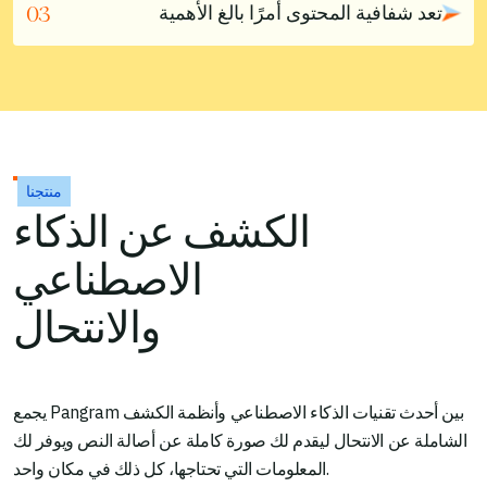
تعد شفافية المحتوى أمرًا بالغ الأهمية
03
منتجنا
الكشف عن الذكاء
الاصطناعي
Pangram يكتشفها
والانتحال
يستخدم كاشف الذكاء الاصطناعي من Pangram معالجة
تعد شفافية المحتوى أمرًا بالغ الأهمية
اللغة الطبيعية ومجموعة بيانات ضخمة من النصوص البشرية
والنصوص التي كتبها الذكاء الاصطناعي لتحليل الأنماط في
في عصر يتزايد فيه انتشار المحتوى الذي يُنتج بواسطة الذكاء
النصوص التي يولدها الذكاء الاصطناعي باستخدام نماذج
يجمع Pangram بين أحدث تقنيات الذكاء الاصطناعي وأنظمة الكشف
الاصطناعي في الأوساط الأكاديمية ووسائل الإعلام وقطاع
شائعة مثل ChatGPT وGemini وGrok وLlama وClaude.
الشاملة عن الانتحال ليقدم لك صورة كاملة عن أصالة النص ويوفر لك
الأعمال، تُعد القدرة على التمييز بين النصوص التي يكتبها
المعلومات التي تحتاجها، كل ذلك في مكان واحد.
البشر وتلك التي تكتبها الآلات أمرًا بالغ الأهمية. ففي مجال