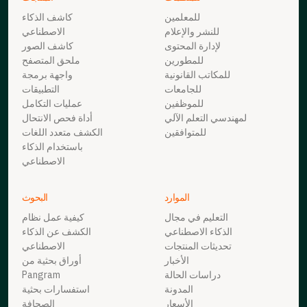
للمعلمين
كاشف الذكاء
للنشر والإعلام
الاصطناعي
لإدارة المحتوى
كاشف الصور
للمطورين
ملحق المتصفح
للمكاتب القانونية
واجهة برمجة
للجامعات
التطبيقات
للموظفين
عمليات التكامل
لمهندسي التعلم الآلي
أداة فحص الانتحال
للمتوافقين
الكشف متعدد اللغات
باستخدام الذكاء
الاصطناعي
الموارد
البحوث
التعليم في مجال
كيفية عمل نظام
الذكاء الاصطناعي
الكشف عن الذكاء
تحديثات المنتجات
الاصطناعي
الأخبار
أوراق بحثية من
دراسات الحالة
Pangram
المدونة
استفسارات بحثية
الأسعار
الصحافة