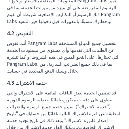
المعلومات المتعلقة بالأسعار. ويجوز لـ Pangram Labs تغيير
الرسوم المفروضة على أي ميزة من ميزات الخدمة، بما في
ذلك الرسوم أو التكاليف الإضافية، شريطة أن تقوم Pangram
Labs بإخطارك مسبقًا بالتغييرات قبل دخولها حيز التنفيذ.
4.2 التفويض
أنت تفوض Pangram Labs بتحصيل جميع المبالغ المستحقة
عن الطلبات التي تقدمها وأي مستوى من مستويات الخدمة
التي تختارها، على النحو المبين في هذه الشروط أو كما تنشره
Pangram Labs، بما في ذلك جميع الضرائب السارية، من
خلال وسيلة الدفع المحددة في حسابك.
4.3 خدمة الاشتراك
قد تتضمن الخدمة بعض الباقات القائمة على الاشتراك والتي
تنطوي على دفعات متكررة تلقائيًا لتغطية الرسوم الدورية
("خدمة الاشتراك"). سيتم خصم جميع الرسوم والضرائب
المطبقة عن فترة الاشتراك التالية تلقائيًا من حسابك في "تاريخ
إصدار فاتورة الاشتراك" وبعد ذلك في تاريخ تجديد خدمة
الاشتراك الخاصة بك. يمكنك إلغاء خدمة الاشتراك من خلال