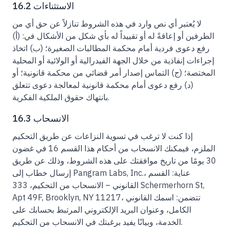
16.2 الاستثناءات
لا يُعتبر أي نص وارد في هذه الشروط تنازلاً عن حق أي من
الطرفين أو إعاقةً له أو تقييداً له بأي شكل من الأشكال في: (أ)
رفع دعوى فردية أمام محكمة المطالبات الصغيرة؛ (ب) اتخاذ
إجراءات إنفاذية من خلال الجهة الفيدرالية أو الولائية أو المحلية
المختصة؛ (ج) التماس إصدار أمر قضائي من محكمة قانونية؛ أو
(د) رفع دعوى أمام محكمة قانونية لمعالجة دعوى تتعلق
بانتهاك حقوق الملكية الفكرية.
16.3 الانسحاب
إذا كنت لا ترغب في تسوية النزاعات عن طريق التحكيم
الملزم، فيمكنك الانسحاب من أحكام هذا القسم 16 في غضون
30 يومًا من تاريخ موافقتك على هذه الشروط، وذلك عن طريق
إرسال خطاب إلى Pangram Labs, Inc.، عناية: القسم
القانوني – الانسحاب من التحكيم، 333 Schermerhorn St,
Apt 49F, Brooklyn, NY 11217، تتضمن: اسمك القانوني
الكامل، وعنوان البريد الإلكتروني المرتبط بحسابك على
الخدمة، وبيانًا يفيد برغبتك في الانسحاب من التحكيم.