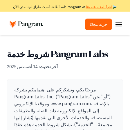
اقرأ المزيد عنه هنا.
لقد أطلقنا أحدث طراز لدينا حتى الآن: Pangram 4!
جربه مجانًا
الحلول
كاشف الذكاء الاصطناعي
شروط خدمة Pangram Labs
جهاز كشف الصور
آخر تحديث:
14 أغسطس 2025
ملحق المتصفح
واجهة برمجة التطبيقات
مرحبًا بكم، ونشكركم على اهتمامكم بشركة
عمليات الدمج
Pangram Labs, Inc. ("Pangram Labs" أو "نحن")
وموقعنا الإلكتروني www.pangram.com، بالإضافة
أداة فحص الانتحال
إلى المواقع الإلكترونية ذات الصلة والتطبيقات
الكشف عن الذكاء الاصطناعي متعدد اللغات
المستضافة والخدمات الأخرى التي نقدمها (يُشار إليها
مجتمعةً بـ "الخدمة"). تشكل شروط الخدمة هذه عقدًا