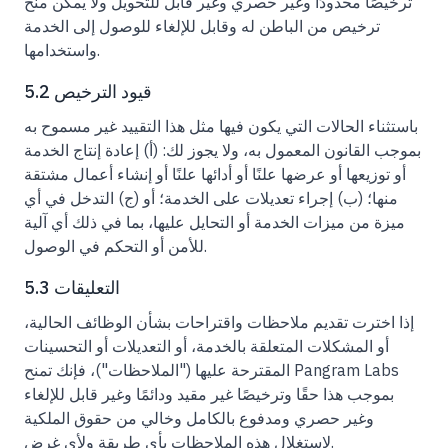
ترخيصًا محدودًا وغير حصري وغير قابل للتحويل ولا يمكن منح
ترخيص من الباطن له وقابل للإلغاء للوصول إلى الخدمة
واستخدامها.
5.2 قيود الترخيص
باستثناء الحالات التي يكون فيها مثل هذا التقييد غير مسموح به
بموجب القانون المعمول به، ولا يجوز لك: (أ) إعادة إنتاج الخدمة
أو توزيعها أو عرضها علنًا أو أدائها علنًا أو إنشاء أعمال مشتقة
منها؛ (ب) إجراء تعديلات على الخدمة؛ أو (ج) التدخل في أي
ميزة من ميزات الخدمة أو التحايل عليها، بما في ذلك أي آلية
للأمن أو التحكم في الوصول.
5.3 التعليقات
إذا اخترت تقديم ملاحظات واقتراحات بشأن الوظائف الحالية،
أو المشكلات المتعلقة بالخدمة، أو التعديلات أو التحسينات
المقترحة عليها ("الملاحظات")، فإنك تمنح Pangram Labs
بموجب هذا حقًا وترخيصًا غير مقيد ودائمًا وغير قابل للإلغاء
وغير حصري ومدفوع بالكامل وخالي من حقوق الملكية
لاستغلال هذه الملاحظات بأي طريقة ولأي غرض.