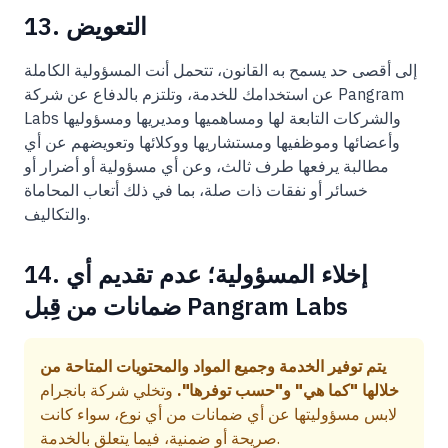
13. التعويض
إلى أقصى حد يسمح به القانون، تتحمل أنت المسؤولية الكاملة
عن استخدامك للخدمة، وتلتزم بالدفاع عن شركة Pangram
Labs والشركات التابعة لها ومساهميها ومديريها ومسؤوليها
وأعضائها وموظفيها ومستشاريها ووكلائها وتعويضهم عن أي
مطالبة يرفعها طرف ثالث، وعن أي مسؤولية أو أضرار أو
خسائر أو نفقات ذات صلة، بما في ذلك أتعاب المحاماة
والتكاليف.
14. إخلاء المسؤولية؛ عدم تقديم أي
ضمانات من قِبل Pangram Labs
يتم توفير الخدمة وجميع المواد والمحتويات المتاحة من
خلالها "كما هي" و"حسب توفرها".
وتخلي شركة بانجرام
لابس مسؤوليتها عن أي ضمانات من أي نوع، سواء كانت
صريحة أو ضمنية، فيما يتعلق بالخدمة.