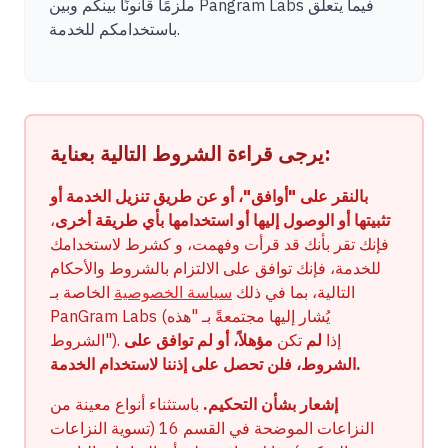
حالات الاستخدام
ملزمًا قانونًا بينكم وبين Pangram Labs فيما يتعلق
باستخدامكم للخدمة.
الشركة
مدونة
الأسعار
يرجى قراءة الشروط التالية بعناية:
اتصل بقسم المبيعات
بالنقر على "أوافق"، أو عن طريق تنزيل الخدمة أو
تثبيتها أو الوصول إليها أو استخدامها بأي طريقة أخرى
،
تسجيل الدخول
فإنك تقر بأنك قد قرأت وفهمت، و كشرط لاستخدامك
للخدمة، فإنك توافق على الالتزام بالشروط والأحكام
جربه مجانًا
التالية، بما في ذلك
سياسة الخصوصية
الخاصة بـ
PanGram Labs (يُشار إليها مجتمعةً بـ "هذه
الشروط"). إذا
لم
تكن
مؤهلاً، أو لم توافق على
الشروط، فلن تحصل على إذننا لاستخدام الخدمة.
إشعار بشأن التحكيم.
باستثناء أنواع معينة من
النزاعات الموضحة في القسم 16 (تسوية النزاعات