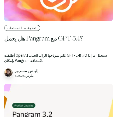
تحديثات المنتجات
هل يعمل Pangram مع GPT-5.4؟
أطلقت OpenAI للتو نموذجها الرائد الجديد: GPT-5.4! سنحلل ما إذا كان
بإمكان Pangram اكتشافه.
إلياس مسرور
6 مارس 2026