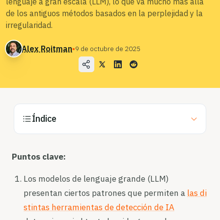
lenguaje a gran escala (LLM), lo que va mucho más allá
de los antiguos métodos basados en la perplejidad y la
Blog
irregularidad.
Precios
Alex Roitman
▪
9 de octubre de 2025
Póngase en contacto con el departamento de
ventas
Iniciar sesión
Índice
Pruébalo gratis
Puntos clave:
Los modelos de lenguaje grande (LLM)
presentan ciertos patrones que permiten a
las di
stintas herramientas de detección de IA