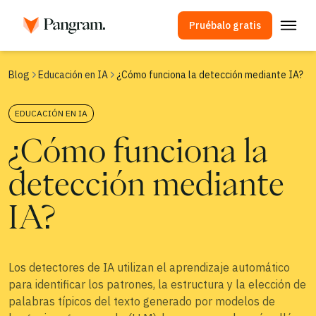
Pruébalo gratis
Soluciones
Blog
Educación en IA
¿Cómo funciona la detección mediante IA?
Detector de IA
EDUCACIÓN EN IA
Detector de imágenes
¿Cómo funciona la
Extensión para el navegador
API
detección mediante
Integraciones
IA?
Verificador de plagio
Detección multilingüe mediante IA
Los detectores de IA utilizan el aprendizaje automático
Casos de uso
para identificar los patrones, la estructura y la elección de
palabras típicos del texto generado por modelos de
Empresa