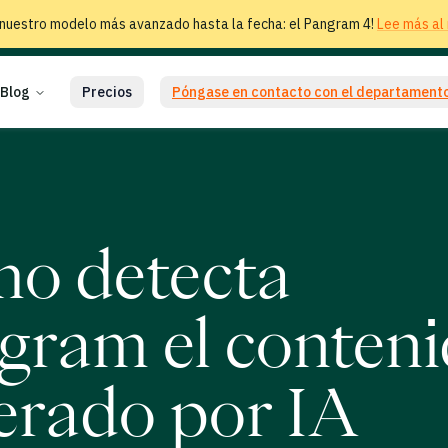
nuestro modelo más avanzado hasta la fecha: el Pangram 4!
Lee más al 
Blog
Precios
Póngase en contacto con el departamento
o detecta
gram el conten
erado por IA