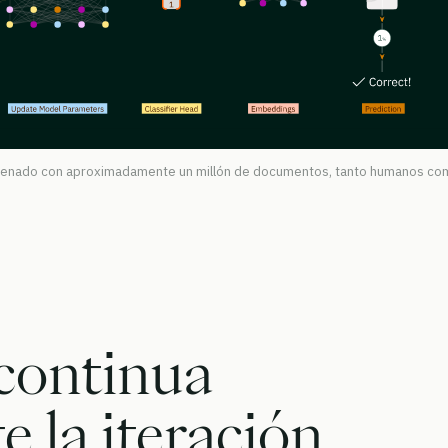
ntrenado con aproximadamente un millón de documentos, tanto humanos c
continua
 la iteración