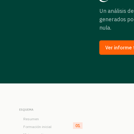
Un análisis d
generados por
nula.
Ver informe 
ESQUEMA
Resumen
01
Formación inicial