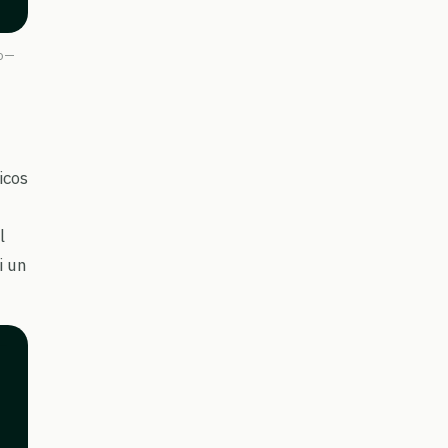
do—
icos
l
i un