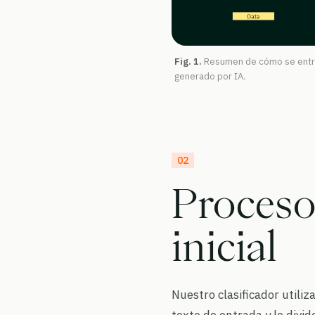
Fig. 1.
Resumen de cómo se entren
generado por IA.
02
Proceso
inicial
Nuestro clasificador utiliz
texto de entrada y lo divi