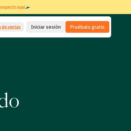
respecto aquí.
Iniciar sesión
Pruébalo gratis
 de ventas
ido