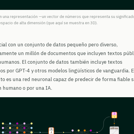
n una representación —un vector de números que representa su significa
spacio de alta dimensión (que aquí se muestra en 3D).
ial con un conjunto de datos pequeño pero diverso,
mente un millón de documentos que incluyen textos públ
r humanos. El conjunto de datos también incluye textos
s por GPT-4 y otros modelos lingüísticos de vanguardia. E
o es una red neuronal capaz de predecir de forma fiable s
un humano o por una IA.