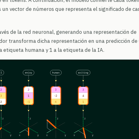
s un vector de números que representa el significado de ca
ravés de la red neuronal, generando una representación de
ador transforma dicha representación en una predicción de 
a etiqueta humana y 1 a la etiqueta de la IA.