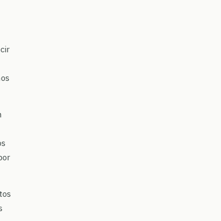
cir
mos
n
os
por
tos
s