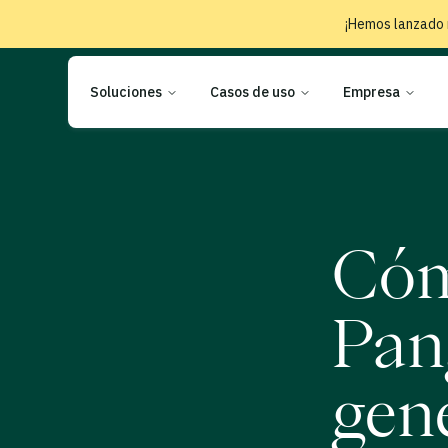
¡Hemos lanzado 
Soluciones
Casos de uso
Empresa
Cóm
Pan
gen