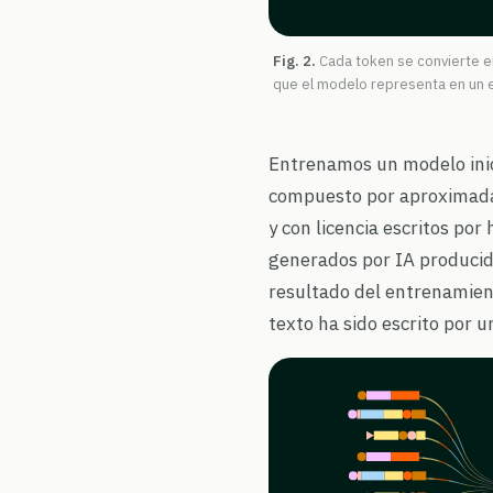
Fig. 2.
Cada token se convierte e
que el modelo representa en un e
Entrenamos un modelo inic
compuesto por aproximada
y con licencia escritos po
generados por IA producido
resultado del entrenamient
texto ha sido escrito por 