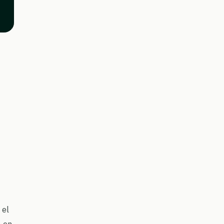
 el
n en