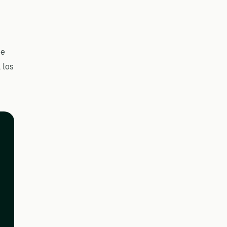
de
 los