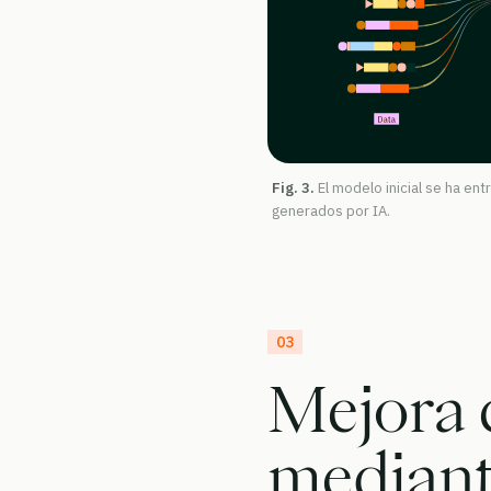
Fig. 3.
El modelo inicial se ha e
generados por IA.
03
Mejora 
mediante