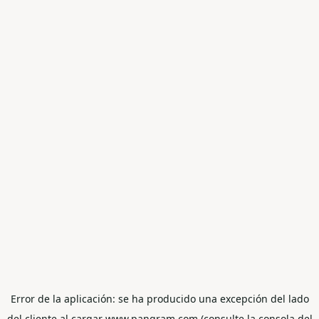
Error de la aplicación: se ha producido una excepción del lado
del cliente al cargar www.pangram.com (consulte la consola del