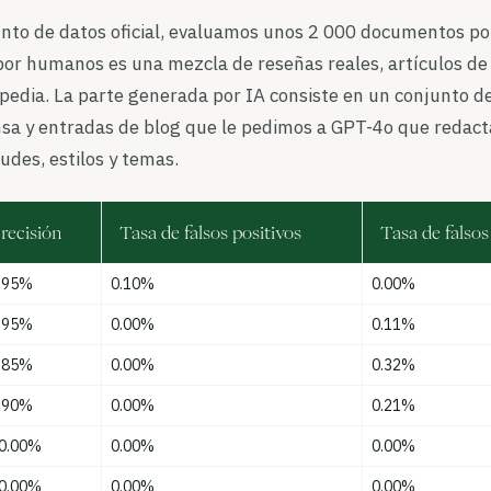
nto de datos oficial, evaluamos unos 2 000 documentos po
or humanos es una mezcla de reseñas reales, artículos de
pedia. La parte generada por IA consiste en un conjunto d
nsa y entradas de blog que le pedimos a GPT-4o que redact
udes, estilos y temas.
recisión
Tasa de falsos positivos
Tasa de falsos
.95%
0.10%
0.00%
.95%
0.00%
0.11%
.85%
0.00%
0.32%
.90%
0.00%
0.21%
0.00%
0.00%
0.00%
0.00%
0.00%
0.00%