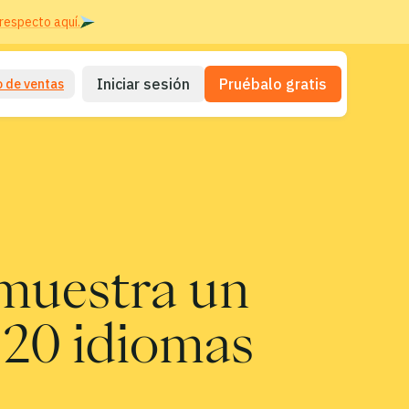
respecto aquí.
Iniciar sesión
Pruébalo gratis
 de ventas
emuestra un
 20 idiomas