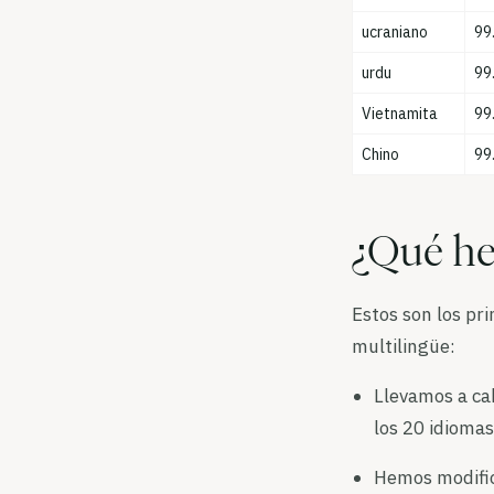
ucraniano
99
urdu
99
Vietnamita
99
Chino
99
¿Qué h
Estos son los pr
multilingüe:
Llevamos a ca
los 20 idiomas
Hemos modifica