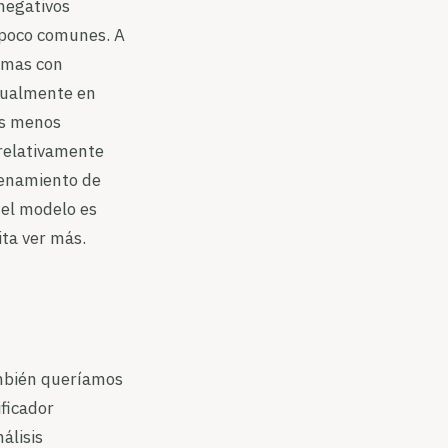
 negativos
s poco comunes. A
iomas con
adualmente en
as menos
relativamente
trenamiento de
 el modelo es
ita ver más.
ambién queríamos
ficador
álisis