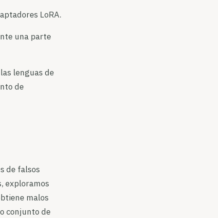
daptadores LoRA.
nte una parte
las lenguas de
unto de
s de falsos
s, exploramos
obtiene malos
ro conjunto de