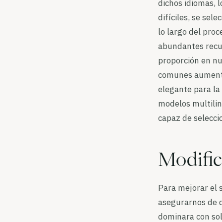
dichos idiomas, 
difíciles, se se
lo largo del pro
abundantes recur
proporción en n
comunes aumenta
elegante para la
modelos multilin
capaz de selecci
Modific
Para mejorar el 
asegurarnos de q
dominara con sol