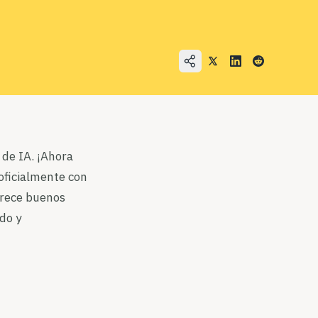
de IA. ¡Ahora
oficialmente con
frece buenos
do y