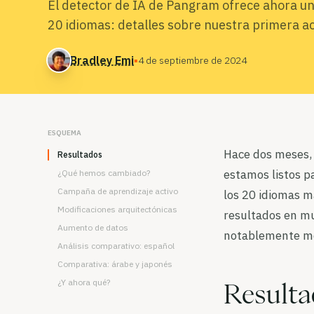
El detector de IA de Pangram ofrece ahora u
20 idiomas: detalles sobre nuestra primera ac
Bradley Emi
▪
4 de septiembre de 2024
ESQUEMA
Hace dos meses, 
Resultados
estamos listos p
¿Qué hemos cambiado?
Campaña de aprendizaje activo
los 20 idiomas m
Modificaciones arquitectónicas
resultados en m
Aumento de datos
notablemente mej
Análisis comparativo: español
Comparativa: árabe y japonés
¿Y ahora qué?
Resulta