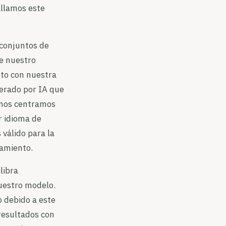
allamos este
 conjuntos de
ue nuestro
unto con nuestra
nerado por IA que
 nos centramos
r idioma de
 válido para la
namiento.
libra
nuestro modelo.
o debido a este
resultados con