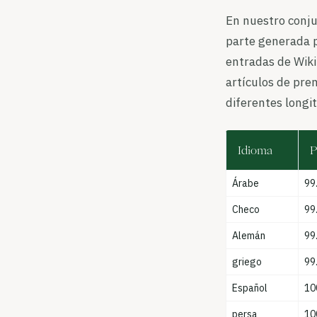
En nuestro conju
parte generada p
entradas de Wiki
artículos de pre
diferentes longit
Idioma
P
Árabe
99
Checo
99
Alemán
99
griego
99
Español
10
persa
10