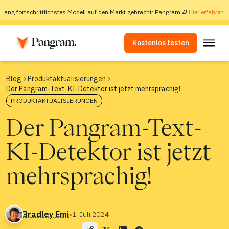
slang fortschrittlichstes Modell auf den Markt gebracht: Pangram 4!
Hier erfahren 
Kostenlos testen
Lösungen
Blog
Produktaktualisierungen
Der Pangram-Text-KI-Detektor ist jetzt mehrsprachig!
KI-Detektor
PRODUKTAKTUALISIERUNGEN
Bilddetektor
Der Pangram-Text-
Browser-Erweiterung
KI-Detektor ist jetzt
API
Integrationen
mehrsprachig!
Plagiatsprüfer
Erkennung mehrsprachiger Inhalte mittels KI
Bradley Emi
▪
1. Juli 2024