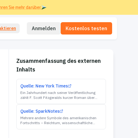
hren Sie mehr darüber.
Anmelden
Kostenlos testen
aktieren
Zusammenfassung des externen
Inhalts
Quelle:
New York Times
Ein Jahrhundert nach seiner Veröffentlichung
zählt F. Scott Fitzgeralds kurzer Roman über
einen geheimnisvollen, liebeskranken Millionär,
der in einer Villa auf Long Island lebt und stirbt,
Quelle:
SparkNotes
zu den meistgelesenen amerikanischen
Romanen.
Mehrere andere Symbole des amerikanischen
Fortschritts – Reichtum, wissenschaftliche
Forschung, die Großstadt – erweisen sich in
„Der große Gatsby“ als verderbliche Kräfte.