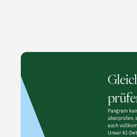
Gleic
prüfe
Pangram kann 
überprüfen, s
auch vollkomm
Unser KI-Det