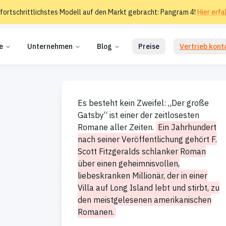
 fortschrittlichstes Modell auf den Markt gebracht: Pangram 4!
Hier erfa
e
Unternehmen
Blog
Preise
Vertrieb kont
Es besteht kein Zweifel: „Der große
Gatsby“ ist einer der zeitlosesten
Romane aller Zeiten.
Ein Jahrhundert
nach seiner Veröffentlichung gehört F.
Scott Fitzgeralds schlanker Roman
über einen geheimnisvollen,
liebeskranken Millionär, der in einer
Villa auf Long Island lebt und stirbt, zu
den meistgelesenen amerikanischen
Romanen.