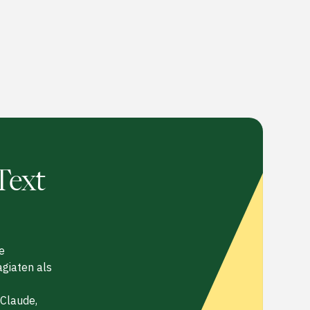
Text
e
agiaten als
 Claude,