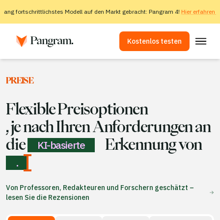
slang fortschrittlichstes Modell auf den Markt gebracht: Pangram 4!
Hier erfahren 
Kostenlos testen
Lösungen
PREISE
KI-Detektor
Bilddetektor
Flexible Preisoptionen
Browser-Erweiterung
, je nach Ihren Anforderungen an
API
die
Erkennung von
KI-basierte
Integrationen
.
Plagiatsprüfer
Von Professoren, Redakteuren und Forschern geschätzt –
Erkennung mehrsprachiger Inhalte mittels KI
lesen Sie die Rezensionen