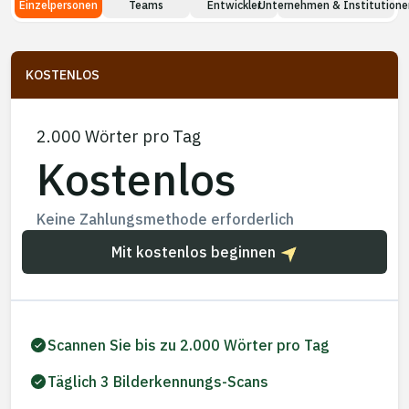
Anwendungsfälle
Einzelpersonen
Teams
Entwickler
Unternehmen & Institutione
Unternehmen
Blog
KOSTENLOS
Preise
2.000 Wörter pro Tag
Vertrieb kontaktieren
Kostenlos
Anmelden
Keine Zahlungsmethode erforderlich
Mit kostenlos beginnen
Kostenlos testen
Scannen Sie bis zu 2.000 Wörter pro Tag
Täglich 3 Bilderkennungs-Scans