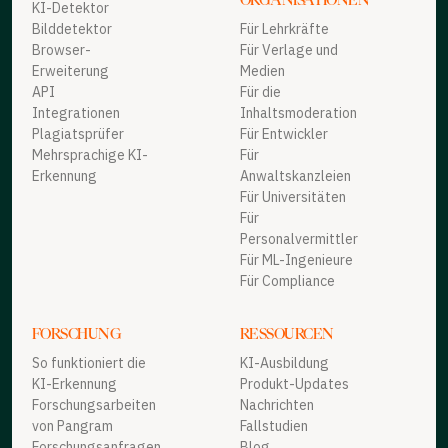
KI-Detektor
Bilddetektor
Für Lehrkräfte
Browser-
Für Verlage und
Erweiterung
Medien
API
Für die
Integrationen
Inhaltsmoderation
Plagiatsprüfer
Für Entwickler
Mehrsprachige KI-
Für
Erkennung
Anwaltskanzleien
Für Universitäten
Für
Personalvermittler
Für ML-Ingenieure
Für Compliance
FORSCHUNG
RESSOURCEN
So funktioniert die
KI-Ausbildung
KI-Erkennung
Produkt-Updates
Forschungsarbeiten
Nachrichten
von Pangram
Fallstudien
Forschungsanfragen
Blog