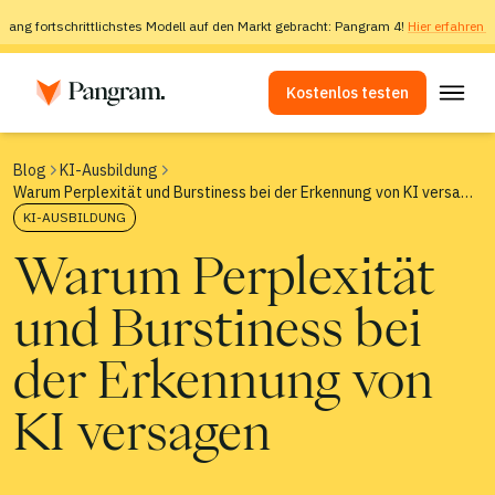
slang fortschrittlichstes Modell auf den Markt gebracht: Pangram 4!
Hier erfahren 
Kostenlos testen
Lösungen
Blog
KI-Ausbildung
Warum Perplexität und Burstiness bei der Erkennung von KI versagen
KI-Detektor
KI-AUSBILDUNG
Bilddetektor
Warum Perplexität
Browser-Erweiterung
und Burstiness bei
API
Integrationen
der Erkennung von
Plagiatsprüfer
KI versagen
Erkennung mehrsprachiger Inhalte mittels KI