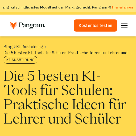
slang fortschrittlichstes Modell auf den Markt gebracht: Pangram 4!
Hier erfahren 
Kostenlos testen
Lösungen
Blog
KI-Ausbildung
Die 5 besten KI-Tools für Schulen: Praktische Ideen für Lehrer und Schüler
KI-Detektor
KI-AUSBILDUNG
Bilddetektor
Die 5 besten KI-
Browser-Erweiterung
Tools für Schulen:
API
Integrationen
Praktische Ideen für
Plagiatsprüfer
Lehrer und Schüler
Erkennung mehrsprachiger Inhalte mittels KI