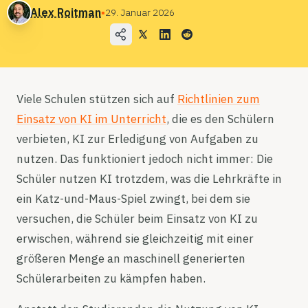
Anwendungsfälle
Alex Roitman
▪
29. Januar 2026
Unternehmen
Blog
Preise
Viele Schulen stützen sich auf
Richtlinien zum
Vertrieb kontaktieren
Einsatz von KI im Unterricht
, die es den Schülern
verbieten, KI zur Erledigung von Aufgaben zu
Anmelden
nutzen. Das funktioniert jedoch nicht immer: Die
Schüler nutzen KI trotzdem, was die Lehrkräfte in
Kostenlos testen
ein Katz-und-Maus-Spiel zwingt, bei dem sie
versuchen, die Schüler beim Einsatz von KI zu
erwischen, während sie gleichzeitig mit einer
größeren Menge an maschinell generierten
Schülerarbeiten zu kämpfen haben.