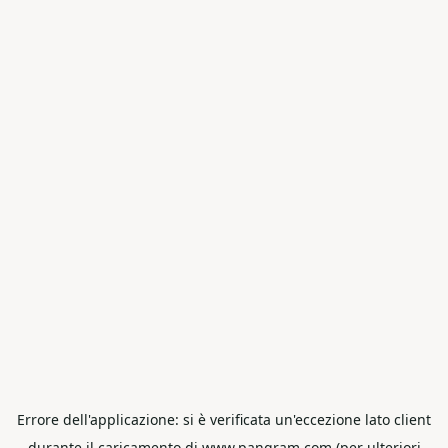
Errore dell'applicazione: si è verificata un'eccezione lato client
durante il caricamento di www.pangram.com (per ulteriori