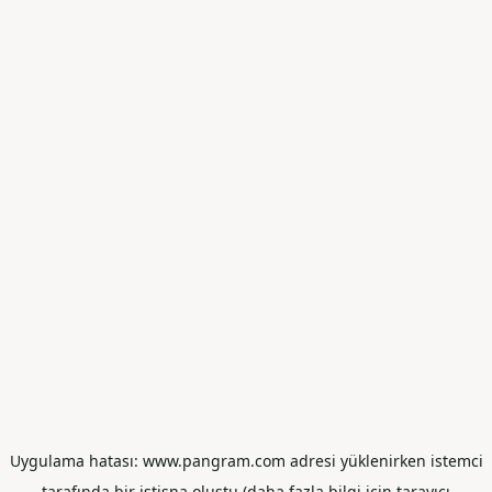
Uygulama hatası: www.pangram.com adresi yüklenirken istemci
tarafında bir istisna oluştu (daha fazla bilgi için tarayıcı