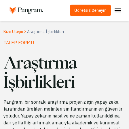
Ücretsiz Deneyin
Çözümler
Bize Ulaşın
Araştırma İşbirlikleri
AI Algılayıcı
TALEP FORMU
Görüntü Algılayıcı
Araştırma
Tarayıcı Eklentisi
API
İşbirlikleri
Entegrasyonlar
İntihal Kontrolü
Çok Dilli Yapay Zeka Algılama
Pangram, bir sonraki araştırma projeniz için yapay zeka
tarafından üretilen metinleri sınıflandırmanın en güvenilir
Kullanım Örnekleri
yoludur. Yapay zekanın nasıl ve ne zaman kullanıldığına
dair şeffaflığı artırmak amacıyla akademik ve kurumsal
Şirket