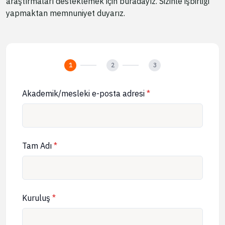
araştırmaları desteklemek için buradayız. Sizinle işbirliği
yapmaktan memnuniyet duyarız.
Blog
Fiyatlandırma
Satış Departmanı ile İletişime Geçin
1
2
3
Giriş
Akademik/mesleki e-posta adresi
*
Ücretsiz Deneyin
Tam Adı
*
Kuruluş
*