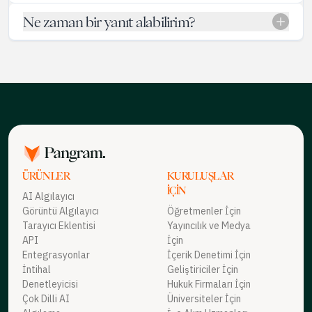
200.000 kredi alacaksınız ve ek kredileri kredi başına 0,025 $
Ne zaman bir yanıt alabilirim?
karşılığında satın alabilirsiniz (geliştirici kredisi
fiyatlarımızdan %50 indirimli). Kredilerin geçerlilik süresi,
uzatma konusunda anlaşmadığımız sürece 3 ay sonra sona
erer.
1 Kredi = 1 fatura birimi (100 kelime)
100 kelimeden uzun sorgular, her 100 kelime başına 1
kredi olarak hesaplanır
ÜRÜNLER
KURULUŞLAR
İÇIN
AI Algılayıcı
Görüntü Algılayıcı
Öğretmenler İçin
Tarayıcı Eklentisi
Yayıncılık ve Medya
API
İçin
Entegrasyonlar
İçerik Denetimi İçin
İntihal
Geliştiriciler İçin
Denetleyicisi
Hukuk Firmaları İçin
Çok Dilli AI
Üniversiteler İçin