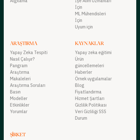
Algılama
İşe Alım Uzmanları
İçin
ML Mühendisleri
İçin
Uyum için
ARAŞTIRMA
KAYNAKLAR
Yapay Zeka Tespiti
Yapay zeka eğitimi
Nasıl Çalışır?
Ürün
Pangram
güncellemeleri
Araştırma
Haberler
Makaleleri
Örnek uygulamalar
Araştırma Soruları
Blog
Basın
Fiyatlandırma
Modeller
Hizmet Şartları
Etkinlikler
Gizlilik Politikası
Yorumlar
Veri Gizliliği SSS
Durum
ŞIRKET