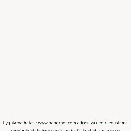
Uygulama hatası: www.pangram.com adresi yüklenirken istemci
tarafında bir istisna oluştu (daha fazla bilgi için tarayıcı