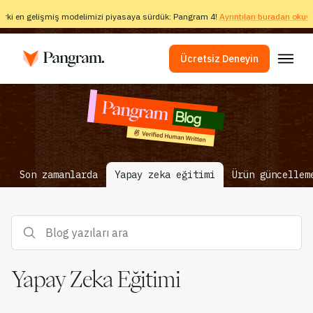
arki en gelişmiş modelimizi piyasaya sürdük: Pangram 4!
Ayrıntıları buradan okuya
Ücretsiz Deneyin
Çözümler
AI Algılayıcı
Görüntü Algılayıcı
Son zamanlarda
Yapay zeka eğitimi
Ürün güncellem
Tarayıcı Eklentisi
API
Blog yazıları ara
Entegrasyonlar
İntihal Kontrolü
Yapay Zeka Eğitimi
Çok Dilli Yapay Zeka Algılama