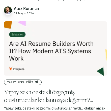
tarafından oluşturulan kapak mektubunu tek tek incelemek
Alex Roitman
zorunda kalarak bunalmış durumda.
11 Mayıs 2026
YAPAY ZEKA EĞITIMI
Yapay zeka destekli özgeçmiş
oluşturucular kullanmaya değer mi?
Modern ATS sistemleri nasıl çalışır?
Yapay zeka destekli özgeçmiş oluşturucular faydalı olabilir, ancak