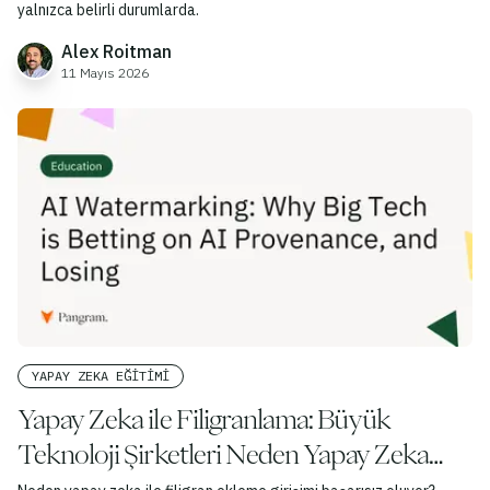
yalnızca belirli durumlarda.
Alex Roitman
11 Mayıs 2026
YAPAY ZEKA EĞITIMI
Yapay Zeka ile Filigranlama: Büyük
Teknoloji Şirketleri Neden Yapay Zeka
Kaynak Takibine Bahis Yapıyor ve