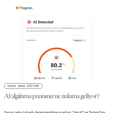
YAPAY ZEKA EĞITIMI
AI algılama puanınız ne anlama geliyor?
Yapay zeka tabanlı değerlendirme puanları, "geçti" ve "kalma"nın