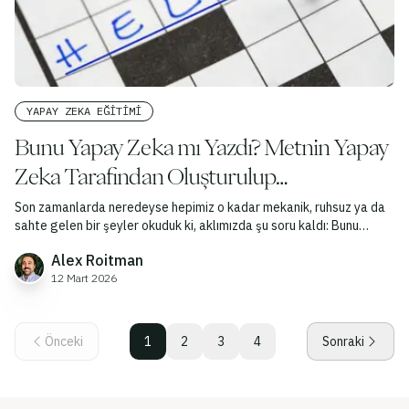
YAPAY ZEKA EĞITIMI
Bunu Yapay Zeka mı Yazdı? Metnin Yapay
Zeka Tarafından Oluşturulup
Oluşturulmadığını Kontrol Etmenin 4 Yolu
Son zamanlarda neredeyse hepimiz o kadar mekanik, ruhsuz ya da
sahte gelen bir şeyler okuduk ki, aklımızda şu soru kaldı: Bunu
yapay zeka mı yazdı?
Alex Roitman
12 Mart 2026
Önceki
1
2
3
4
Sonraki