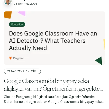
28 Temmuz 2026
YAPAY ZEKA EĞITIMI
Google Classroom'da bir yapay zeka
algılayıcı var mı? Öğretmenlerin gerçekte
ihtiyacı olan şey nedir?
Okullar, Pangram gibi üçüncü taraf araçları Öğrenim Yönetim
Sistemlerine entegre ederek Google Classroom'a bir yapay zeka
algılayıcı ekleyebilir.