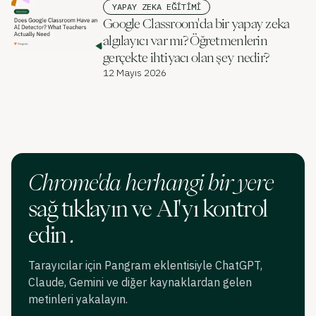
YAPAY ZEKA EĞITIMI
Google Classroom'da bir yapay zeka
algılayıcı var mı? Öğretmenlerin
gerçekte ihtiyacı olan şey nedir?
12 Mayıs 2026
Chrome'da herhangi bir yere
sağ tıklayın ve AI'yı kontrol
edin
.
Tarayıcılar için Pangram eklentisiyle ChatGPT,
Claude, Gemini ve diğer kaynaklardan gelen
metinleri yakalayın.