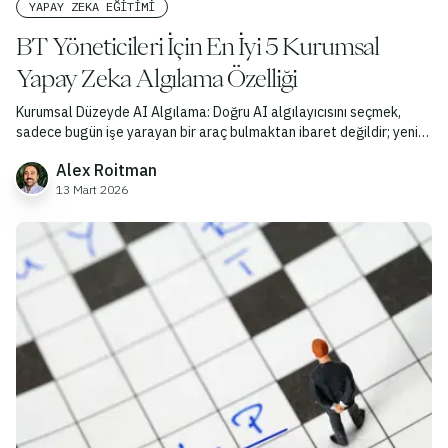
YAPAY ZEKA EĞITIMI
BT Yöneticileri İçin En İyi 5 Kurumsal
Yapay Zeka Algılama Özelliği
Kurumsal Düzeyde AI Algılama: Doğru AI algılayıcısını seçmek,
sadece bugün işe yarayan bir araç bulmaktan ibaret değildir; yeni
LLM sürümlerinin bir adım önünde olmak için gerekli araştırma
Alex Roitman
deneyimine ve altyapısına sahip bir iş ortağı seçmekle ilgilidir.
13 Mart 2026