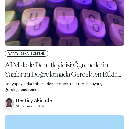
YAPAY ZEKA EĞITIMI
AI Makale Denetleyicisi: Öğrencilerin
Yazılarını Doğrulamada Gerçekten Etkili
Olan Yöntemler
Her yapay zeka tabanlı deneme kontrol aracı, bir uyarıyı
gerekçelendiremez.
Destiny Akinode
28 Temmuz 2026