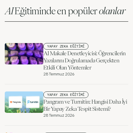
Kullanım Örnekleri
AI
Eğitiminde en popüler
olanlar
Şirket
Blog
Fiyatlandırma
YAPAY ZEKA EĞITIMI
Satış Departmanı ile İletişime Geçin
AI Makale Denetleyicisi: Öğrencilerin
Yazılarını Doğrulamada Gerçekten
Giriş
Etkili Olan Yöntemler
28 Temmuz 2026
Ücretsiz Deneyin
YAPAY ZEKA EĞITIMI
Pangram ve Turnitin: Hangisi Daha İyi
Bir Yapay Zeka Tespit Sistemi?
28 Temmuz 2026