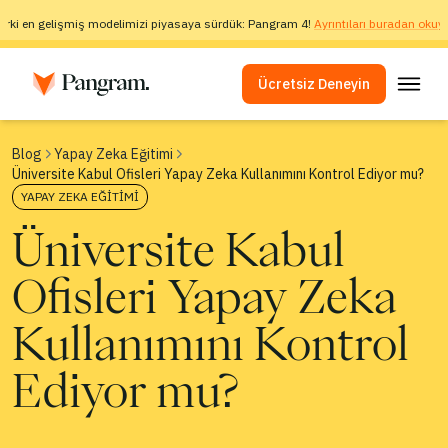
arki en gelişmiş modelimizi piyasaya sürdük: Pangram 4!
Ayrıntıları buradan okuya
Ücretsiz Deneyin
Çözümler
Blog
Yapay Zeka Eğitimi
Üniversite Kabul Ofisleri Yapay Zeka Kullanımını Kontrol Ediyor mu?
AI Algılayıcı
YAPAY ZEKA EĞITIMI
Görüntü Algılayıcı
Üniversite Kabul
Tarayıcı Eklentisi
Ofisleri Yapay Zeka
API
Entegrasyonlar
Kullanımını Kontrol
İntihal Kontrolü
Ediyor mu?
Çok Dilli Yapay Zeka Algılama