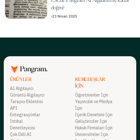
ESL'de Pangram AI Algılama ne kadar
doğru?
▪
23 Nisan 2025
ÜRÜNLER
KURULUŞLAR
İÇIN
AI Algılayıcı
Görüntü Algılayıcı
Öğretmenler İçin
Tarayıcı Eklentisi
Yayıncılık ve Medya
API
İçin
Entegrasyonlar
İçerik Denetimi İçin
İntihal
Geliştiriciler İçin
Denetleyicisi
Hukuk Firmaları İçin
Çok Dilli AI
Üniversiteler İçin