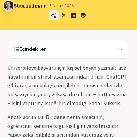
Kullanım Örnekleri
Alex Roitman
▪
15 Nisan 2026
Şirket
Blog
Fiyatlandırma
İçindekiler
Satış Departmanı ile İletişime Geçin
Üniversiteye başvuru için kişisel beyan yazmak, lise
Giriş
hayatının en stresli aşamalarından biridir. ChatGPT
Ücretsiz Deneyin
gibi araçların kolayca erişilebilir olması nedeniyle,
bu yazıyı bir yapay zekaya düzeltme – hatta yazma
– işini yaptırma isteği hiç olmadığı kadar yüksek.
Ancak sorun şu: Bir denemenin amacının,
öğrencinin kendine özgü kişiliğini yansıtmasıdır.
Yapay zeka, dilbilgisi açısından kusursuz ve iyi