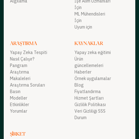
Algılama
İşe Alım Uzmanları
İçin
ML Mühendisleri
İçin
Uyum için
ARAŞTIRMA
KAYNAKLAR
Yapay Zeka Tespiti
Yapay zeka eğitimi
Nasıl Çalışır?
Ürün
Pangram
güncellemeleri
Araştırma
Haberler
Makaleleri
Örnek uygulamalar
Araştırma Soruları
Blog
Basın
Fiyatlandırma
Modeller
Hizmet Şartları
Etkinlikler
Gizlilik Politikası
Yorumlar
Veri Gizliliği SSS
Durum
ŞIRKET