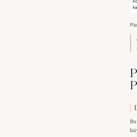
Ro
ka
Pan
P
P
Bu
büy