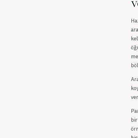
v
Ha
ara
kel
öğr
met
bö
Ara
ko
ver
Pa
bir
ör
hiç