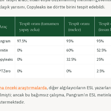
laşık yarısını, Copyleaks ise dörtte birini tespit edebildi.
Tespit oranı (tamamen
Tespit oranı
Tespit 
Araç
yapay zeka)
(melez)
(insan 
angram
97.5%
95%
95%
rnitin
0%
60%
52.5%
opyleaks
0%
32.5%
25%
PTZero
0%
0%
2.5%
ha önceki araştırmalarda
, diğer algılayıcıların ESL yazarlar
lmişti; ancak bu bağımsız çalışma, Pangram’ın ESL metinle
stermektedir.