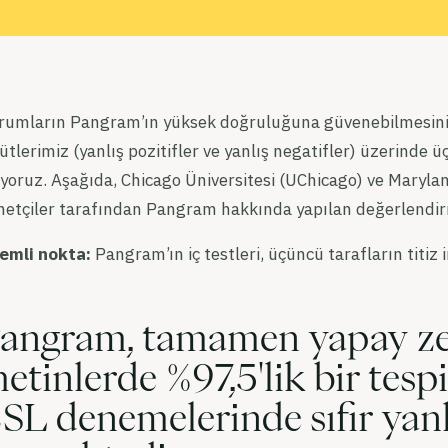
rumların Pangram’ın yüksek doğruluğuna güvenebilmesinin
ütlerimiz (yanlış pozitifler ve yanlış negatifler) üzerinde 
yoruz. Aşağıda, Chicago Üniversitesi (UChicago) ve Maryland
netçiler tarafından Pangram hakkında yapılan değerlendir
emli nokta:
Pangram’ın iç testleri, üçüncü tarafların titi
angram, tamamen yapay zek
etinlerde %97,5'lik bir tesp
SL denemelerinde sıfır yanl