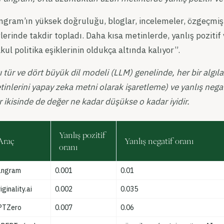
gram’ın yüksek doğruluğu, bloglar, incelemeler, özgeçmişle
lerinde takdir topladı. Daha kısa metinlerde, yanlış pozitif 
ul politika eşiklerinin oldukça altında kalıyor”.
ı tür ve dört büyük dil modeli (LLM) genelinde, her bir algıla
inlerini yapay zeka metni olarak işaretleme) ve yanlış nega
 ikisinde de değer ne kadar düşükse o kadar iyidir.
Yanlış pozitif
Araç
Yanlış negatif oranı
oranı
angram
0.001
0.01
iginality.ai
0.002
0.035
PTZero
0.007
0.06