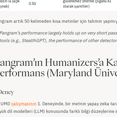
BERTa (açık
güvenilmez (metnin çoğunu AI
0.50
ynak)
olarak işaretler)
gram artık 50 kelimeden kısa metinler için tahmin yapmıyor
Pangram’s performance largely holds up on very short pass
tools (e.g., StealthGPT), the performance of other detec
angram’ın Humanizers’a Ka
erformans (Maryland Üniver
Deney
 UMD
çalışmasının
1. Deneyinde, bir metnin yapay zeka tar
ük dil modelleri (LLM) konusunda farklı bilgi düzeylerine s