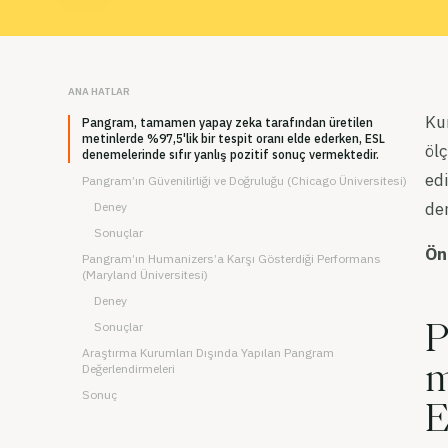
ANA HATLAR
Ku
Pangram, tamamen yapay zeka tarafından üretilen
metinlerde %97,5'lik bir tespit oranı elde ederken, ESL
ölç
denemelerinde sıfır yanlış pozitif sonuç vermektedir.
edi
Pangram’ın Güvenilirliği ve Doğruluğu (Chicago Üniversitesi)
de
Deney
Sonuçlar
Ön
Pangram’ın Humanizers’a Karşı Gösterdiği Performans
(Maryland Üniversitesi)
Deney
Sonuçlar
P
Araştırma Kurumları Dışında Yapılan Pangram
m
Değerlendirmeleri
Sonuç
E