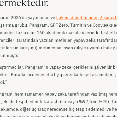
ermektedir.
ziran 2026’da yayınlanan ve
hakem denetiminden geçmiş b
ştırma grubu, Pangram, GPTZero, Turnitin ve Copyleaks adlı
imeden fazla olan 160 akademik makale üzerinde test etti. V
encileri tarafından yazılan metinler, yapay zeka tarafından
inlerinin karışımı) metinler ve insan diliyle uyumlu hale ge
lünmüştü.
ştırmacılar, Pangram’ın yapay zeka içeriklerini güvenilir b
ydu: “Burada incelenen dört yapay zeka tespit aracından, ş
di.”
ngram, hem tamamen yapay zeka tarafından yazılmış hem de
 şekilde tespit eden tek araçtı (sırasıyla %97,5 ve %95).
neklemde, diğer üç araç neredeyse hiç tespit edemedi ve h
bir tespit aracı, insan eliyle düzenlenmiş metinleri güvenil