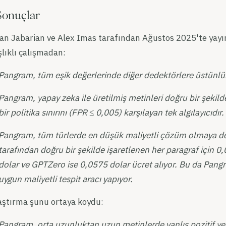
Sonuçlar
ian Jabarian ve Alex Imas tarafından Ağustos 2025'te yay
lıklı çalışmadan:
Pangram, tüm eşik değerlerinde diğer dedektörlere üstünlük
Pangram, yapay zeka ile üretilmiş metinleri doğru bir şeki
bir politika sınırını (FPR ≤ 0,005) karşılayan tek algılayıcıdır.
Pangram, tüm türlerde en düşük maliyetli çözüm olmaya de
tarafından doğru bir şekilde işaretlenen her paragraf için 0
dolar ve GPTZero ise 0,0575 dolar ücret alıyor. Bu da Pang
uygun maliyetli tespit aracı yapıyor.
aştırma şunu ortaya koydu:
Pangram, orta uzunluktan uzun metinlerde yanlış pozitif ve ya