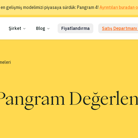
 en gelişmiş modelimizi piyasaya sürdük: Pangram 4!
Ayrıntıları buradan o
Şirket
Blog
Fiyatlandırma
Satış Departmanı 
meleri
Pangram Değerlen