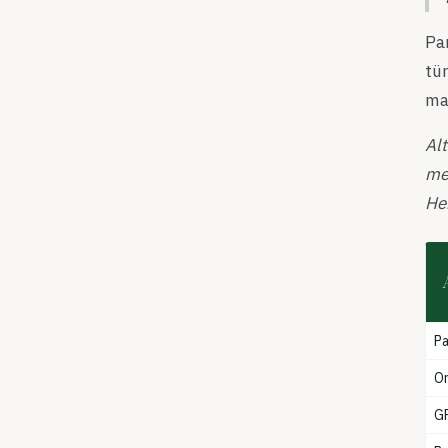
Pan
tür
mak
Alt
met
Her
P
Or
G