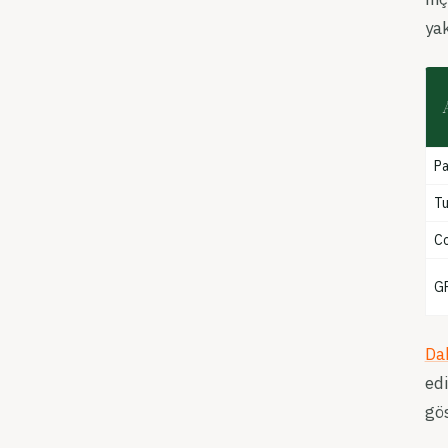
yak
P
Tu
C
G
Da
edi
gö