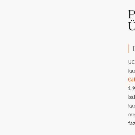
P
Ü
UC
kar
Ça
1.9
bak
kar
met
faz