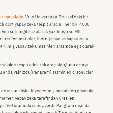
ir makalede
, Vrije Universiteit Brussel’deki bir
 dört yapay zeka tespit aracını, her biri 4000
eri seti İngilizce olarak yazılmıştı ve ESL
 üretilen metinler, hibrit (insan ve yapay zeka
tirilmiş yapay zeka metinleri arasında eşit olarak
ir şekilde tespit eden tek araç olduğunu ortaya
u anda yalnızca [Pangram] tatmin edici sonuçlar
 insan eliyle düzenlenmiş makaleleri güvenilir
 Tamamen yapay zeka tarafından üretilen
epsi %0 oranında sonuç verdi. Pangram dışında
ir bir şekilde işleyemedi; ancak Turnitin bunların