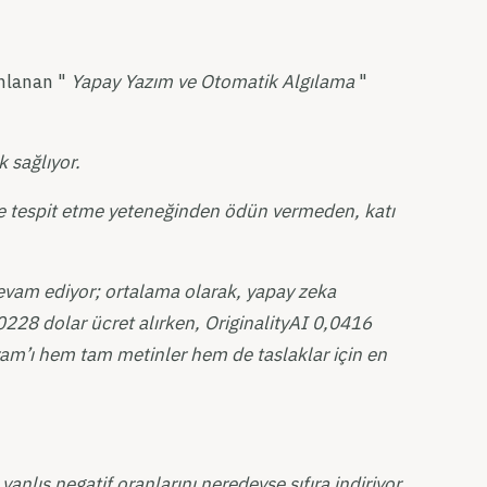
ınlanan "
Yapay Yazım ve Otomatik Algılama
"
 sağlıyor.
lde tespit etme yeteneğinden ödün vermeden, katı
vam ediyor; ortalama olarak, yapay zeka
,0228 dolar ücret alırken, OriginalityAI 0,0416
ram’ı hem tam metinler hem de taslaklar için en
nlış negatif oranlarını neredeyse sıfıra indiriyor.