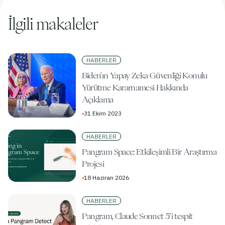
İlgili makaleler
HABERLER
Biden'ın Yapay Zeka Güvenliği Konulu
Yürütme Kararnamesi Hakkında
Açıklama
▪
31 Ekim 2023
HABERLER
Pangram Space: Etkileşimli Bir Araştırma
Projesi
▪
18 Haziran 2026
HABERLER
Pangram, Claude Sonnet 5’i tespit