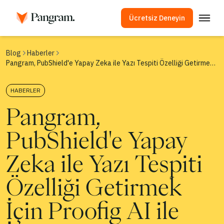
Ücretsiz Deneyin
Çözümler
Blog
Haberler
Pangram, PubShield'e Yapay Zeka ile Yazı Tespiti Özelliği Getirmek İçin Proofig AI ile İşbirliği Yaptı
AI Algılayıcı
Görüntü Algılayıcı
HABERLER
Tarayıcı Eklentisi
Pangram,
API
PubShield'e Yapay
Entegrasyonlar
İntihal Kontrolü
Zeka ile Yazı Tespiti
Çok Dilli Yapay Zeka Algılama
Özelliği Getirmek
Kullanım Örnekleri
İçin Proofig AI ile
Şirket