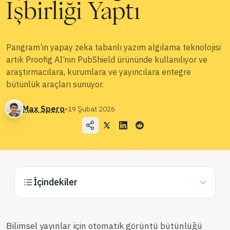
İşbirliği Yaptı
Blog
Fiyatlandırma
Pangram’ın yapay zeka tabanlı yazım algılama teknolojisi
Satış Departmanı ile İletişime Geçin
artık Proofig AI’nın PubShield ürününde kullanılıyor ve
araştırmacılara, kurumlara ve yayıncılara entegre
bütünlük araçları sunuyor.
Giriş
Max Spero
▪
19 Şubat 2026
Ücretsiz Deneyin
İçindekiler
Bilimsel yayınlar için otomatik görüntü bütünlüğü