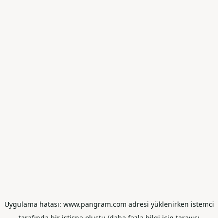
Uygulama hatası: www.pangram.com adresi yüklenirken istemci
tarafında bir istisna oluştu (daha fazla bilgi için tarayıcı