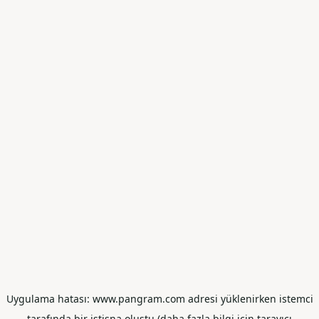
Uygulama hatası: www.pangram.com adresi yüklenirken istemci
tarafında bir istisna oluştu (daha fazla bilgi için tarayıcı