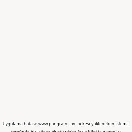
Uygulama hatası: www.pangram.com adresi yüklenirken istemci
tarafında bir istisna oluştu (daha fazla bilgi için tarayıcı