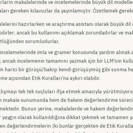
arların makalelerinde ve incelemelerinde büyük dil modelle
ları gereken kılavuzlar da yayınlamıştır. Özetlemek gereki
lelerini hazırlarken ve araştırma asistanı olarak büyük dil
ilirler; ancak bu kullanımı açıklamak zorundadırlar ve mak
stlüğünden sorumludurlar.
 incelemelerinde imla ve gramer konusunda yardım almak a
r; ancak incelemenin tamamını yazmak için bir LLM’nin kul
in harici bir görüşü/bakışı kendi görüşüymüş gibi sunma he
etme açısından Etik Kuralları’na aykırı olabilir.
çalışmayı tek tek suçluları ifşa etmek amacıyla yürütmüyoruz
m makale sunumunda hem de hakem değerlendirme süreci
ilmektedir. Bunun yerine, makalelerde ve hakem değerlend
 yaygın olarak kullanıldığına dikkat çekmek ve tamamen 
en değerlendirmelerin (ki bunlar gerçekten de Etik Kuralları