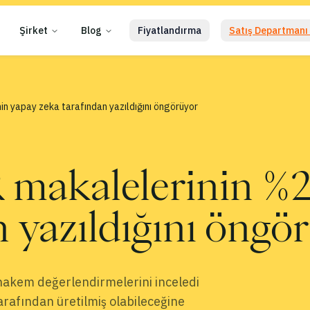
Şirket
Blog
Fiyatlandırma
Satış Departmanı 
in yapay zeka tarafından yazıldığını öngörüyor
makalelerinin %2
n yazıldığını öngö
hakem değerlendirmelerini inceledi
rafından üretilmiş olabileceğine