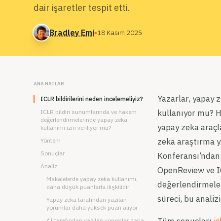
dair işaretler tespit etti.
Bradley Emi
▪
18 Kasım 2025
ANA HATLAR
Yazarlar, yapay 
ICLR bildirilerini neden incelemeliyiz?
kullanıyor mu? H
ICLR bildiri sunumlarında ve hakem
değerlendirmelerinde yapay zeka
yapay zeka araçl
kullanımı izin veriliyor mu?
zeka araştırma y
Yöntem
Sonuçlar
Konferansı’ndan 
Analiz
OpenReview ve IC
Makalelerde yapay zeka kullanımı,
değerlendirmeler
daha düşük puanlarla ilişkilidir
süreci, bu anali
Yapay zeka tarafından yazılan
yorumlar daha yüksek puan alıyor
AI tarafından yazılan yorumlar daha