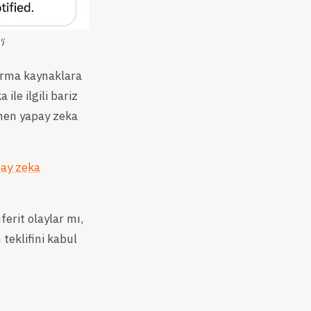
i
urma kaynaklara
ile ilgili bariz
amen yapay zeka
ay zeka
erit olaylar mı,
teklifini kabul