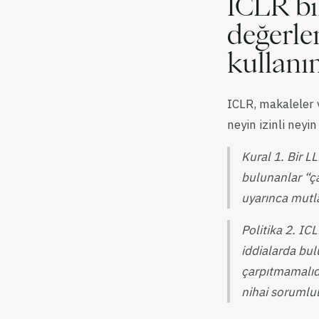
ICLR bi
değerle
kullanım
ICLR, makaleler 
neyin izinli ney
Kural 1. Bir L
bulunanlar “ça
uyarınca mutla
Politika 2. ICL
iddialarda bul
çarpıtmamalıdı
nihai sorumlul