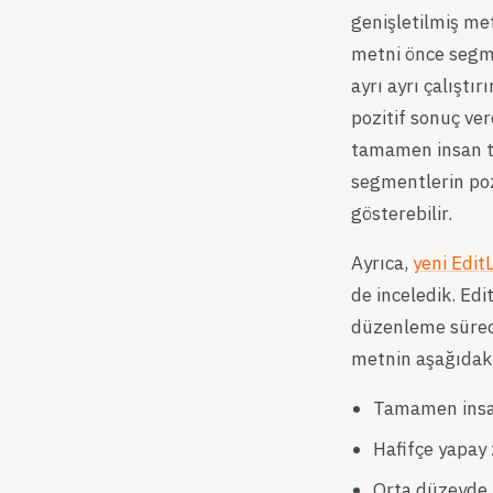
genişletilmiş met
metni önce segme
ayrı ayrı çalıştı
pozitif sonuç ver
tamamen insan t
segmentlerin poz
gösterebilir.
Ayrıca,
yeni Edit
de inceledik. Ed
düzenleme süreci
metnin aşağıdaki
Tamamen insa
Hafifçe yapay
Orta düzeyde 