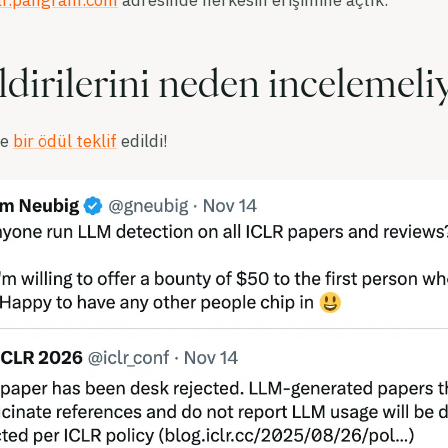
clr.pangram.com
adresinde herkesin erişimine açtık.
dirilerini neden incelemeli
ze
bir ödül teklif
edildi!