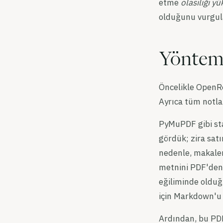
etme
olasılığı yü
olduğunu vurgul
Yönte
Öncelikle OpenRe
Ayrıca tüm notla
PyMuPDF gibi sta
gördük; zira satı
nedenle, makalen
metnini PDF'den 
eğiliminde olduğ
için Markdown'u 
Ardından, bu PDF