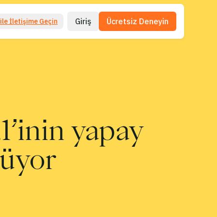
Giriş
Ücretsiz Deneyin
ile İletişime Geçin
1’inin yapay
rüyor