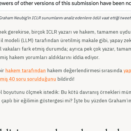
Graham Neubig'in ICLR sunumlarını analiz edenlere ödül vaat ettiği tweet'
emek gerekirse, birçok ICLR yazarı ve hakem, tamamen uyd
il modeli (LLM) tarafından üretilmiş makale gibi, yapay zeka 
al vakaları fark etmiş durumda; ayrıca pek çok yazar, tam
miş hakem yorumları aldıklarını iddia ediyor.
bir
hakem tarafından
hakem değerlendirmesi sırasında
yap
lmiş 40 soru sorulduğunu
bildirdi!
 boyutunu ölçmek istedik: Bu kötü davranış örnekleri münf
çaplı bir eğilimin göstergesi mi? İşte bu yüzden Graham’ın 