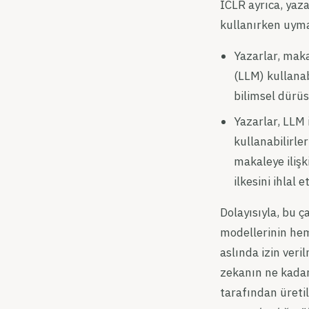
ICLR ayrıca, yaz
kullanırken uyma
Yazarlar, maka
(LLM) kullanab
bilimsel dürü
Yazarlar, LLM
kullanabilirle
makaleye ilişk
ilkesini ihlal 
Dolayısıyla, bu 
modellerinin he
aslında izin ver
zekanın ne kadar
tarafından üretil