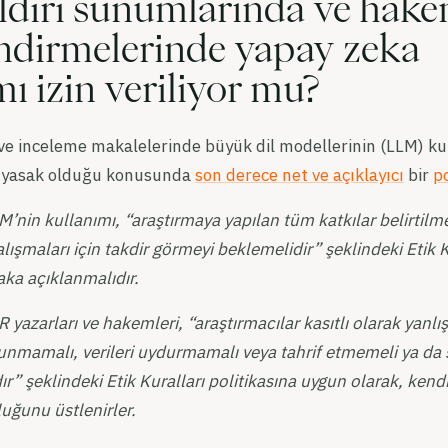
ldiri sunumlarında ve hak
ndirmelerinde yapay zeka
ı izin veriliyor mu?
ve inceleme makalelerinde büyük dil modellerinin (LLM) kul
in yasak olduğu konusunda
son derece net ve açıklayıcı
bir
po
LM’nin kullanımı, “araştırmaya yapılan tüm katkılar belirtilme
lışmaları için takdir görmeyi beklemelidir” şeklindeki Etik Ku
ka açıklanmalıdır.
R yazarları ve hakemleri, “araştırmacılar kasıtlı olarak yanlış
unmamalı, verileri uydurmamalı veya tahrif etmemeli ya da 
r” şeklindeki Etik Kuralları politikasına uygun olarak, kendi
uğunu üstlenirler.