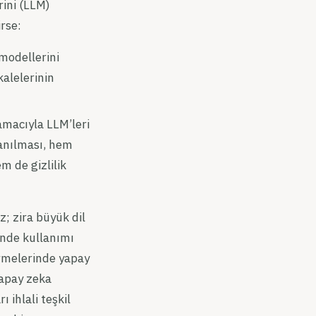
rini (LLM)
rse:
 modellerini
alelerinin
macıyla LLM’leri
lanılması, hem
m de gizlilik
; zira büyük dil
nde kullanımı
irmelerinde yapay
yapay zeka
 ihlali teşkil