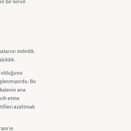
ın bir sorun
larını indirdik.
bildik.
iz olduğunu
 işlenmiyordu. Bu
kalenin ana
rcih etme
tifleri azaltmak
ram’ın