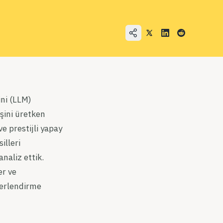
ini (LLM)
şini üretken
 prestijli yapay
illeri
naliz ettik.
er ve
ğerlendirme