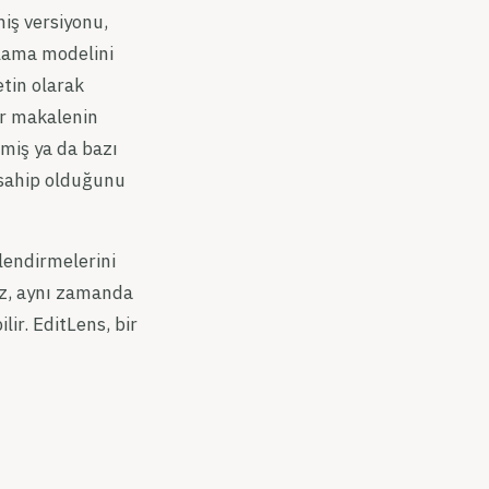
miş versiyonu,
ılama modelini
etin olarak
bir makalenin
miş ya da bazı
a sahip olduğunu
rlendirmelerini
az, aynı zamanda
ir. EditLens, bir