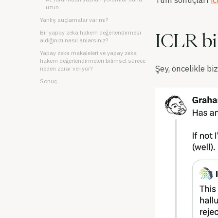
Tüm sonuçları
i
uzun
Yanlış suçlamalar var mı?
Bir yapay zeka hakem değerlendirmesi
ICLR bil
aldığınızı nasıl anlarsınız?
Yapay zeka makaleleri ve yapay zeka
hakem değerlendirmeleri bilimsel sürece
Şey, öncelikle bi
neden zarar veriyor?
Sonuç