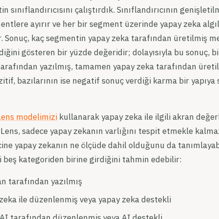
in sınıflandırıcısını çalıştırdık. Sınıflandırıcının genişletil
ntlere ayırır ve her bir segment üzerinde yapay zeka alg
rır. Sonuç, kaç segmentin yapay zeka tarafından üretilmiş m
diğini gösteren bir yüzde değeridir; dolayısıyla bu sonuç, 
arafından yazılmış, tamamen yapay zeka tarafından üretil
itif, bazılarının ise negatif sonuç verdiği karma bir yapıy
Lens modelimizi
kullanarak yapay zeka ile ilgili akran değe
itLens, sadece yapay zekanın varlığını tespit etmekle kalm
ne yapay zekanın ne ölçüde dahil olduğunu da tanımlayabil
 beş kategoriden birine girdiğini tahmin edebilir:
n tarafından yazılmış
 zeka ile düzenlenmiş veya yapay zeka destekli
AI tarafından düzenlenmiş veya AI destekli