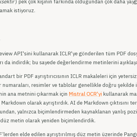
ksektir
) pek çok kişinin farkında olduğundan çok daha yayg
amak istiyoruz.
m
view API'sini kullanarak ICLR'ye gönderilen tüm PDF dosya
rı da indirdik; bu sayede değerlendirme metinlerini ayıklaya
ndart bir PDF ayrıştırıcısının ICLR makaleleri için yeters
r numaraları, resimler ve tablolar genellikle doğru şekilde
in ana metnini çıkarmak için
Mistral OCR'yi
kullanarak ma
Markdown olarak ayrıştırdık. AI de Markdown çıktısını te
undan, yalnızca biçimlendirmeden kaynaklanan yanlış pozi
düz metin olarak yeniden biçimlendirdik.
’lerden elde edilen ayrıştırılmış düz metin üzerinde Pang