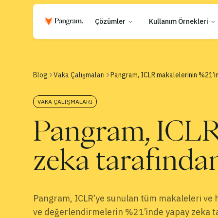
Çözümler
Kullanım Örnekleri
Blog
Vaka Çalışmaları
Pangram, ICLR makalelerinin %21’in
VAKA ÇALIŞMALARI
Pangram, ICLR 
zeka tarafında
Pangram, ICLR’ye sunulan tüm makaleleri ve 
ve değerlendirmelerin %21’inde yapay zeka ta