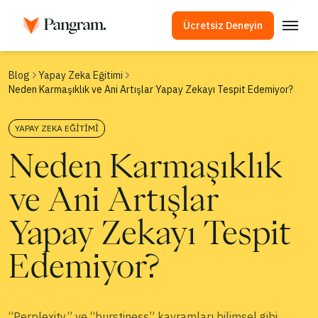
Ücretsiz Deneyin
Çözümler
Blog
Yapay Zeka Eğitimi
Neden Karmaşıklık ve Ani Artışlar Yapay Zekayı Tespit Edemiyor?
AI Algılayıcı
Görüntü Algılayıcı
YAPAY ZEKA EĞITIMI
Tarayıcı Eklentisi
Neden Karmaşıklık
API
ve Ani Artışlar
Entegrasyonlar
İntihal Kontrolü
Yapay Zekayı Tespit
Çok Dilli Yapay Zeka Algılama
Edemiyor?
Kullanım Örnekleri
Şirket
“Perplexity” ve “burstiness” kavramları bilimsel gibi