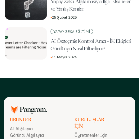
Yapay Zeka Algılamasıyla İlgili Efsaneler
ve Yanlış Kanılar
▪
25 Şubat 2025
YAPAY ZEKA EĞITIMI
AI Özgeçmiş Kontrol Aracı - İK Ekipleri
Gürültüyü Nasıl Filtreliyor?
▪
11 Mayıs 2026
ÜRÜNLER
KURULUŞLAR
İÇIN
AI Algılayıcı
Görüntü Algılayıcı
Öğretmenler İçin