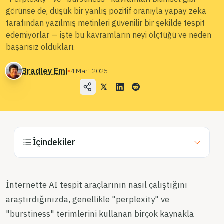
görünse de, düşük bir yanlış pozitif oranıyla yapay zeka
Blog
tarafından yazılmış metinleri güvenilir bir şekilde tespit
edemiyorlar — işte bu kavramların neyi ölçtüğü ve neden
Fiyatlandırma
başarısız oldukları.
Satış Departmanı ile İletişime Geçin
Bradley Emi
▪
4 Mart 2025
Giriş
Ücretsiz Deneyin
İçindekiler
İnternette AI tespit araçlarının nasıl çalıştığını
araştırdığınızda, genellikle "perplexity" ve
"burstiness" terimlerini kullanan birçok kaynakla