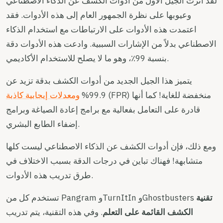
لقد أثرت الجيل الأول من أدوات الكشف عن الذكاء الاصطناعي
وعيوبها على نظرة الجمهور العام إلى هذه الأدوات. فقد
اعتمدت هذه الأدوات على الارتباطات مع استخدام الذكاء
الاصطناعي بدلاً من الإشارات السببية. وادعت هذه الأدوات دقة
بنسبة 99٪، وهو ما لا يصلح للاستخدام الأكاديمي.
يتميز هذا الجيل الجديد من أدوات الكشف بدقة تزيد عن
(FPR) منخفضة للغاية! كما أنها
99.9%
ومعدلات إيجابية كاذبة
قادرة على التعامل بفعالية مع برامج إعادة الصياغة وبرامج
إضفاء الطابع البشري.
ومع ذلك، فإن أدوات الكشف عن الذكاء الاصطناعي ليست كلها
متشابهة! فهناك تباين في درجات الدقة بسبب الاختلاف في
طرق تدريب هذه الأدوات.
تقنية
تستخدم كل من Pangram وTurnItIn وGhostbusters
الكشف القائمة على التعلم
. وفي هذه التقنية، يتم تدريب