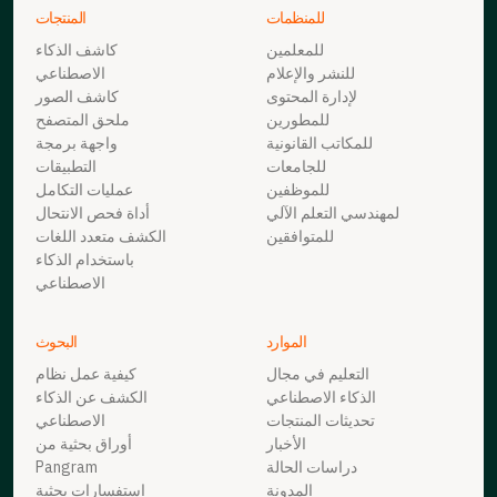
للمنظمات
المنتجات
للمعلمين
كاشف الذكاء
للنشر والإعلام
الاصطناعي
لإدارة المحتوى
كاشف الصور
للمطورين
ملحق المتصفح
للمكاتب القانونية
واجهة برمجة
للجامعات
التطبيقات
للموظفين
عمليات التكامل
لمهندسي التعلم الآلي
أداة فحص الانتحال
للمتوافقين
الكشف متعدد اللغات
باستخدام الذكاء
الاصطناعي
الموارد
البحوث
التعليم في مجال
كيفية عمل نظام
الذكاء الاصطناعي
الكشف عن الذكاء
تحديثات المنتجات
الاصطناعي
الأخبار
أوراق بحثية من
دراسات الحالة
Pangram
المدونة
استفسارات بحثية