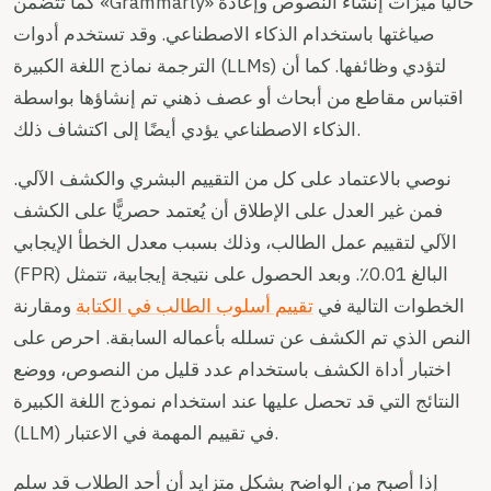
كما تتضمن «Grammarly» حاليًا ميزات إنشاء النصوص وإعادة
صياغتها باستخدام الذكاء الاصطناعي. وقد تستخدم أدوات
الترجمة نماذج اللغة الكبيرة (LLMs) لتؤدي وظائفها. كما أن
اقتباس مقاطع من أبحاث أو عصف ذهني تم إنشاؤها بواسطة
الذكاء الاصطناعي يؤدي أيضًا إلى اكتشاف ذلك.
نوصي بالاعتماد على كل من التقييم البشري والكشف الآلي.
فمن غير العدل على الإطلاق أن يُعتمد حصريًّا على الكشف
الآلي لتقييم عمل الطالب، وذلك بسبب معدل الخطأ الإيجابي
(FPR) البالغ 0.01٪. وبعد الحصول على نتيجة إيجابية، تتمثل
الخطوات التالية في
تقييم أسلوب الطالب في الكتابة
ومقارنة
النص الذي تم الكشف عن تسلله بأعماله السابقة. احرص على
اختبار أداة الكشف باستخدام عدد قليل من النصوص، ووضع
النتائج التي قد تحصل عليها عند استخدام نموذج اللغة الكبيرة
(LLM) في تقييم المهمة في الاعتبار.
إذا أصبح من الواضح بشكل متزايد أن أحد الطلاب قد سلم