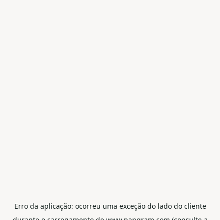
Erro da aplicação: ocorreu uma exceção do lado do cliente
durante o carregamento de www.pangram.com (consulte a