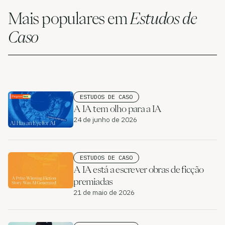
Casos de utilização
Mais populares em
Estudos de
Empresa
Caso
Blog
Preços
Contacte o departamento de vendas
ESTUDOS DE CASO
A IA tem olho para a IA
Iniciar sessão
24 de junho de 2026
Experimente gratuitamente
ESTUDOS DE CASO
A IA está a escrever obras de ficção
premiadas
21 de maio de 2026