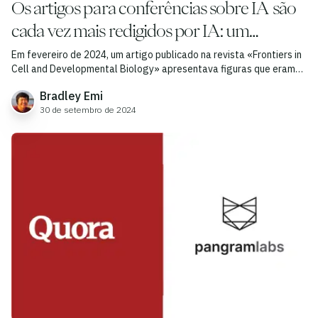
Os artigos para conferências sobre IA são
cada vez mais redigidos por IA: um
aumento de 370 % desde 2023
Em fevereiro de 2024, um artigo publicado na revista «Frontiers in
Cell and Developmental Biology» apresentava figuras que eram
claramente geradas por IA.
Bradley Emi
30 de setembro de 2024