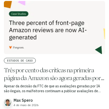
ESTUDOS DE CASO
Três por cento das críticas na primeira
página da Amazon são agora geradas por
IA
Apesar da decisão da FTC de que as avaliações geradas por IA
são ilegais, os malfeitores continuam a publicar avaliações de
produtos geradas por modelos de linguagem de grande escala
Max Spero
(LLM) que induzem os clientes em erro.
4 de maio de 2026