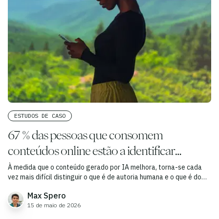
ESTUDOS DE CASO
67 % das pessoas que consomem
conteúdos online estão a identificar
informações enganosas geradas por IA
À medida que o conteúdo gerado por IA melhora, torna-se cada
vez mais difícil distinguir o que é de autoria humana e o que é do
ChatGPT.
Max Spero
15 de maio de 2026