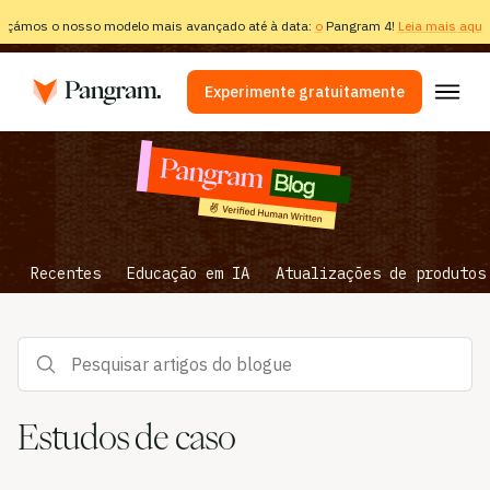
nçámos o nosso modelo mais avançado até à data:
o
Pangram 4!
Leia mais aqui.
Experimente gratuitamente
Soluções
Detetor de IA
Detetor de imagem
Recentes
Educação em IA
Atualizações de produtos
Extensão do navegador
API
Pesquisar artigos do blogue
Integrações
Verificador de plágio
Estudos de caso
Detecção multilingue por IA