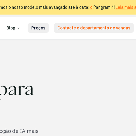
mos o nosso modelo mais avançado até à data:
o
Pangram 4!
Leia mais a
Blog
Preços
Contacte o departamento de vendas
 para
cção de IA mais