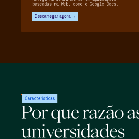
baseadas na Web, como o Google Docs.
Descarregar agora →
Características
Por que razão a
universidades