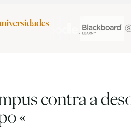
universidades
ampus contra a des
po «