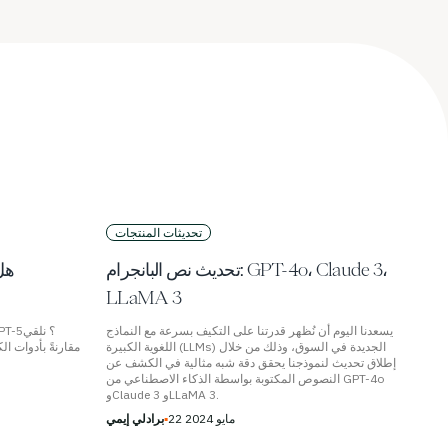
تحديثات المنتجات
تحديث نص البانجرام: GPT-4o، Claude 3،
هل
LLaMA 3
يسعدنا اليوم أن نُظهر قدرتنا على التكيف بسرعة مع النماذج
اللغوية الكبيرة (LLMs) الجديدة في السوق، وذلك من خلال
إطلاق تحديث لنموذجنا يحقق دقة شبه مثالية في الكشف عن
النصوص المكتوبة بواسطة الذكاء الاصطناعي من GPT-4o
وClaude 3 وLLaMA 3.
22 مايو 2024
▪
برادلي إيمي