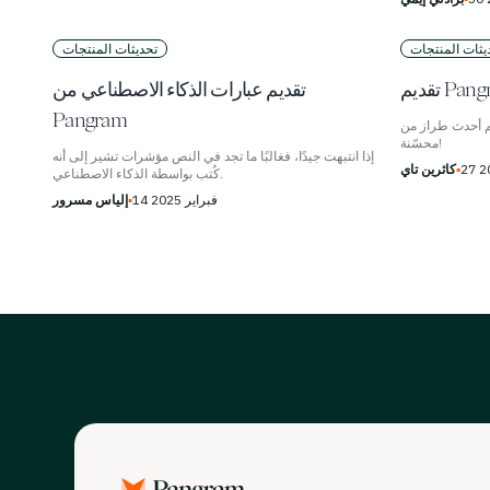
يثات المنتجات
تحديثات المنتجات
Pangram 
تقديم عبارات الذكاء الاصطناعي من
Pangram
ز من Pangram المزود بخاصية استرجاع
محسّنة!
إذا انتبهت جيدًا، فغالبًا ما تجد في النص مؤشرات تشير إلى أنه
▪
كاثرين تاي
كُتب بواسطة الذكاء الاصطناعي.
14 فبراير 2025
▪
إلياس مسرور