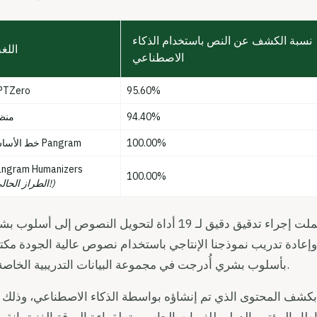
نسبة الكشف عن النص باستخدام الذكاء
اللغ
الاصطناعي
PTZero
95.60%
94.40%
منظ
100.00%
خط الأساس Pangram
angram Humanizers
100.00%
(الطراز الحالي!)
ولتحقيق هذه النتائج، خضع فريقنا لعملية بحثية دقيقة شملت إجراء تدقيق دقيق لـ 19 أداة لتحويل النصوص إلى أ
وإعادة تدريب نموذجنا الإنتاجي باستخدام نصوص عالية الجودة مكت
بأسلوب بشري أُدرجت في مجموعة البيانات التدريبية الخاصة به.
 بكشف المحتوى الذي تم إنشاؤه بواسطة الذكاء الاصطناعي، وذلك