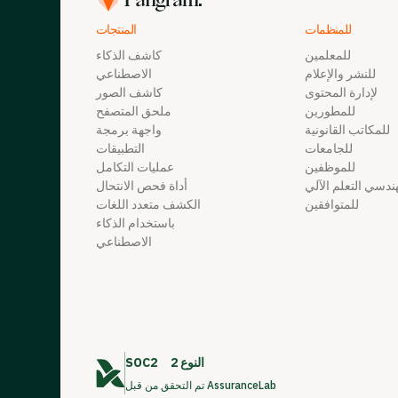
للمنظمات
المنتجات
للمعلمين
كاشف الذكاء
للنشر والإعلام
الاصطناعي
لإدارة المحتوى
كاشف الصور
للمطورين
ملحق المتصفح
للمكاتب القانونية
واجهة برمجة
للجامعات
التطبيقات
للموظفين
عمليات التكامل
ندسي التعلم الآلي
أداة فحص الانتحال
للمتوافقين
الكشف متعدد اللغات
باستخدام الذكاء
الاصطناعي
النوع 2
SOC2
تم التحقق من قبل AssuranceLab