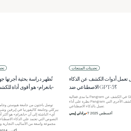
تحديثات المنتجات
تحد
 تعمل أدوات الكشف عن الذكاء
تُظهر دراسة بحثية أجرتها جه
الاصطناعي ضد GPT-5؟
«بانغرام» هو أقوى أداة للكش
ما مدى فعالية Pangram في الكشف عن GPT-5؟ نلقي
نظرة على أداء Pangram مقارنةً بأدوات الكشف الأخرى التي
توصل باحثون من جامعة هيوستن وجامعة
تعمل بالذكاء الاصطناعي.
بيركلي وجامعة كاليفورنيا في إيرفين وشركة
7 أغسطس 2025
▪
برادلي إيمي
آي» الناشئة إلى أن «بانغرام» هو أكثر
النصوص التي تعتمد على الذكاء الاصطناعي
مجموعة واسعة من الأساليب التجارية والمفتوحة المصدر.
30 أكتوبر 2024