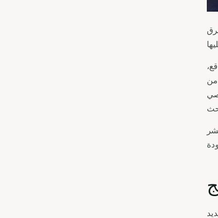
طرق
قع،
 من
صي
رار البشر
ج