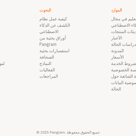
الموارد
البحوث
تعليم في مجال
كيفية عمل نظام
كاء الاصطناعي
الكشف عن الذكاء
يثات المنتجات
الاصطناعي
الأخبار
أوراق بحثية من
دراسات الحالة
Pangram
المدونة
استفسارات بحثية
الأسعار
الصحافة
روط الخدمة
النماذج
لمه
سة الخصوصية
الفعاليات
ة الشائعة حول
المراجعات
صية البيانات
الحالة
© 2025 Pangram. جميع الحقوق محفوظة.