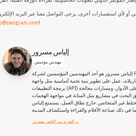
طار المؤتمر الدولي للغويات الحاسوبية. لقراءة الورقة الفنية، انقر
و لأي استفسارات أخرى، يرجى التواصل معنا عبر البريد الإلكتر
fo@pangram.com
!
إلياس مسرور
مهندس مؤسس
إلياس مسرور هو أحد المهندسين المؤسسين لشركة Pangram. منذ انضمامه إلى Pangram بصفته الموظف
يلاند، عمل على تطوير بنية تحتية أساسية مثل واجهة
برمجة التطبيقات (API) لخدمة النماذج، وأنظمة التحكم في الوصول القائمة على الأدوار، ومسارات معالجة
يق البحث في مشاريع مثل المتانة في مواجهة الهجمات
مختلط غير المتجانس. خارج نطاق العمل، يستمتع إلياس
→
المزيد من إلياس مسرور