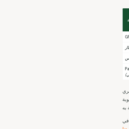
ة
G
ار
P
سلوب بشري
وبة
 في