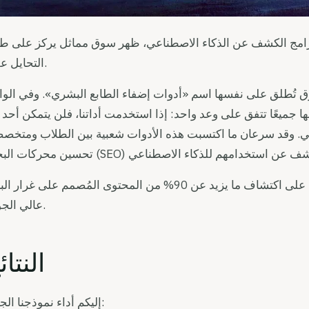
ق برامج الكشف عن الذكاء الاصطناعي، ظهر سوق مماثل يركز على 
التحايل عليها.
ق تُطلق على نفسها اسم «أدوات إضفاء الطابع البشري». وفي الوا
ها جميعًا تتفق على وعد واحد: إذا استخدمت أداتنا، فلن يتمكن أحد
عي. وقد سرعان ما اكتسبت هذه الأدوات شعبية بين الطلاب ومتخص
ومع ذلك، يسعدنا أن نعلن أننا أطلقنا اليوم نموذجًا قادرًا على اكتشاف ما يزيد عن 90% من المحتوى المُصمم على غ
عالي الجودة.
النتائ
إليكم أداء نموذجنا الجديد: