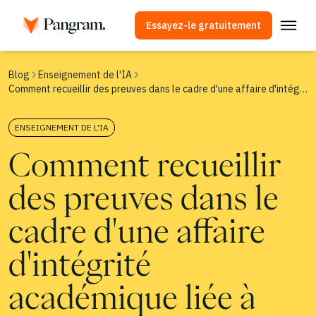
Essayez-le gratuitement
Solutions
Blog
Enseignement de l'IA
Comment recueillir des preuves dans le cadre d'une affaire d'intégrité académique liée à l'IA
Détecteur d'IA
Détecteur d'images
ENSEIGNEMENT DE L'IA
Extension de navigateur
Comment recueillir
API
des preuves dans le
Intégrations
Vérificateur de plagiat
cadre d'une affaire
Détection multilingue par IA
d'intégrité
Cas d'utilisation
académique liée à
Entreprise