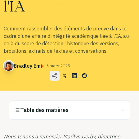
l'IA
Blog
Tarifs
Comment rassembler des éléments de preuve dans le
Contacter le service commercial
cadre d'une affaire d'intégrité académique liée à l'IA, au-
delà du score de détection : historique des versions,
brouillons, extraits de textes et conversations.
Connexion
Bradley Emi
▪
13 mars 2025
Essayez-le gratuitement
Table des matières
Nous tenons à remercier Marilyn Derby, directrice