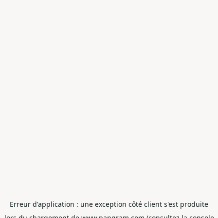
Erreur d'application : une exception côté client s'est produite
lors du chargement de www.pangram.com (consultez la console