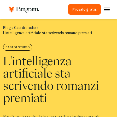
Provalo gratis
Soluzioni
Blog
Casi di studio
L'intelligenza artificiale sta scrivendo romanzi premiati
Rilevatore di IA
Rilevatore di immagini
CASI DI STUDIO
Estensione per browser
L'intelligenza
API
artificiale sta
Integrazioni
Controllo antiplagio
scrivendo romanzi
Rilevamento multilingue tramite IA
premiati
Casi d'uso
Azienda
Pangram ha segnalato che quattro dei dieci recenti