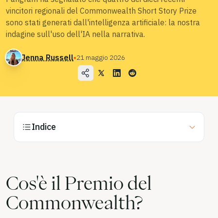
vincitori regionali del Commonwealth Short Story Prize
Blog
sono stati generati dall'intelligenza artificiale: la nostra
indagine sull'uso dell'IA nella narrativa.
Prezzi
Contatta l'ufficio vendite
Jenna Russell
▪
21 maggio 2026
Accedi
Provalo gratis
Indice
Cos'è il Premio del
Commonwealth?