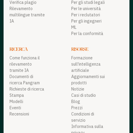
Verifica plagio
Per gli studi legali
Rilevamento
Per le università
multilingue tramite
Per i reclutatori
IA
Per gli ingegneri
ML
Per la conformità
RICERCA
RISORSE
Come funziona il
Formazione
rilevamento
sull'intelligenza
tramite IA
artificiale
Documenti di
Aggiornamenti sui
ricerca Pangram
prodotti
Richieste di ricerca
Notizie
Stampa
Casi di studio
Modelli
Blog
Eventi
Prezzi
Recensioni
Condizioni di
servizio
Informativa sulla
privacy