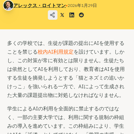
ユースケース
アレックス・ロイトマン
▪
2026年1月29日
会社
ブログ
価格
多くの学校では、生徒が課題の提出にAIを使用する
営業部へのお問い合わせ
ことを禁じる
校内AI利用規定
を設けています。しか
し、この対策が常に有効とは限りません。生徒たち
ログイン
は依然としてAIを利用しており、教育者はAIを使用
する生徒を摘発しようとする「猫とネズミの追いか
無料でお試しください
けっこ」を強いられる一方で、AIによって生成され
た大量の課題提出物に対処しなければなりません。
学生によるAIの利用を全面的に禁止するのではな
く、一部の主要大学では、利用に関する規制の枠組
みの導入を進めています。この枠組みにより、学生