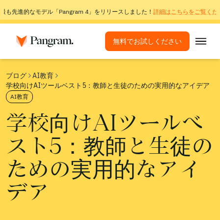
最も先進的なモデル「Pangram 4」をリリースしました！
詳細はこちらをご覧くだ
無料でお試しください
ソリューション
ブログ
AI教育
学校向けAIツールベスト5：教師と生徒のための実用的なアイデア
AI検出ツール
AI教育
画像検出器
学校向けAIツールベ
ブラウザ拡張機能
スト5：教師と生徒の
API
連携
ための実用的なアイ
盗用チェックツール
デア
多言語AI検出