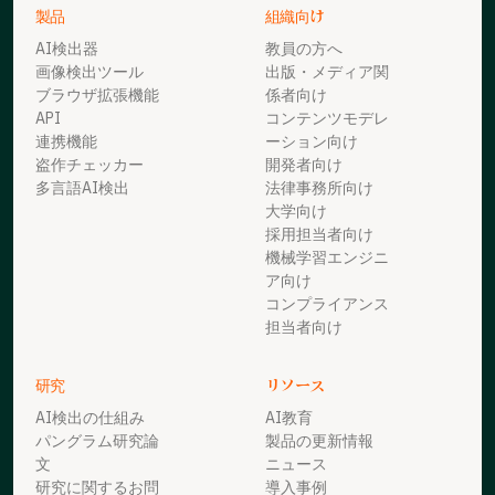
製品
組織向け
AI検出器
教員の方へ
画像検出ツール
出版・メディア関
ブラウザ拡張機能
係者向け
API
コンテンツモデレ
連携機能
ーション向け
盗作チェッカー
開発者向け
多言語AI検出
法律事務所向け
大学向け
採用担当者向け
機械学習エンジニ
ア向け
コンプライアンス
担当者向け
研究
リソース
AI検出の仕組み
AI教育
パングラム研究論
製品の更新情報
文
ニュース
研究に関するお問
導入事例