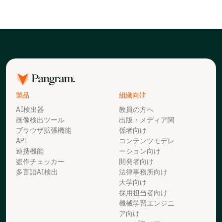
製品
組織向け
AI検出器
教員の方へ
画像検出ツール
出版・メディア関
ブラウザ拡張機能
係者向け
API
コンテンツモデレ
連携機能
ーション向け
盗作チェッカー
開発者向け
多言語AI検出
法律事務所向け
大学向け
採用担当者向け
機械学習エンジニ
ア向け