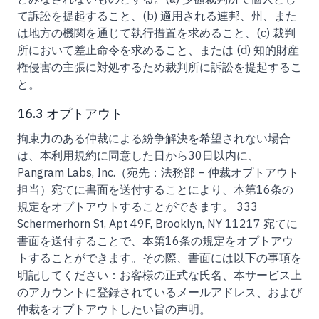
て訴訟を提起すること、(b) 適用される連邦、州、また
は地方の機関を通じて執行措置を求めること、(c) 裁判
所において差止命令を求めること、または (d) 知的財産
権侵害の主張に対処するため裁判所に訴訟を提起するこ
と。
16.3 オプトアウト
拘束力のある仲裁による紛争解決を希望されない場合
は、本利用規約に同意した日から30日以内に、
Pangram Labs, Inc.（宛先：法務部 – 仲裁オプトアウト
担当）宛てに書面を送付することにより、本第16条の
規定をオプトアウトすることができます。 333
Schermerhorn St, Apt 49F, Brooklyn, NY 11217 宛てに
書面を送付することで、本第16条の規定をオプトアウ
トすることができます。その際、書面には以下の事項を
明記してください：お客様の正式な氏名、本サービス上
のアカウントに登録されているメールアドレス、および
仲裁をオプトアウトしたい旨の声明。