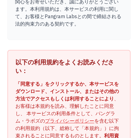
ユースケース
関心をお寄せいただき、誠にありがとうござい
ます。本利用規約は、本サービスの利用に関し
会社
て、お客様とPangram Labsとの間で締結される
法的拘束力のある契約です。
ブログ
価格
営業部へのお問い合わせ
以下の利用規約をよくお読みくださ
い：
ログイン
「同意する」をクリックするか、本サービスを
無料でお試しください
ダウンロード、インストール、またはその他の
方法でアクセスもしくは利用することにより
、
お客様は本規約を読み、理解したことに同意
し、 本サービスの利用条件として、パングラ
ム・ラボズの
プライバシーポリシー
を含む以下
の利用規約（以下、総称して「本規約」）に拘
束されることに同意するものとします。
利用資