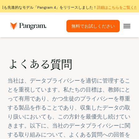
最も先進的なモデル「Pangram 4」をリリースしました！
詳細はこちらをご覧くだ
無料でお試しください
ソリューション
AI検出ツール
よくある質問
画像検出器
ブラウザ拡張機能
当社は、データプライバシーを適切に管理するこ
とを重視しています。私たちの目標は、教師にと
API
って有用であり、かつ生徒のプライバシーを尊重
連携
する製品を作ることであり、収集したデータの取
盗用チェックツール
り扱いにおいても、この方針を最優先し続けてい
多言語AI検出
きます。以下に、当社のデータプライバシーに関
する取り組みについて、よくある質問への回答を