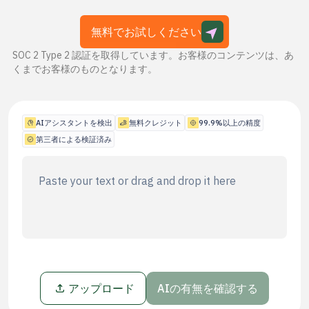
ユースケース
会社
無料でお試しください
ブログ
SOC 2 Type 2 認証を取得しています。お客様のコンテンツは、あ
くまでお客様のものとなります。
価格
営業部へのお問い合わせ
AIアシスタントを検出
無料クレジット
99.9%以上の精度
第三者による検証済み
ログイン
無料でお試しください
アップロード
AIの有無を確認する