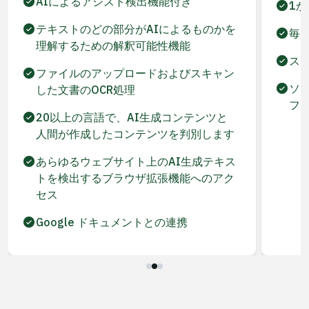
AIによるアシスト検出機能付き
1
テキストのどの部分がAIによるものかを
毎
理解するための解釈可能性機能
ス
ファイルのアップロードおよびスキャン
ソー
した文書のOCR処理
フ
20以上の言語で、AI生成コンテンツと
人間が作成したコンテンツを判別します
あらゆるウェブサイト上のAI生成テキス
トを検出するブラウザ拡張機能へのアク
セス
Google ドキュメントとの連携