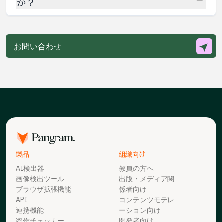
ット枠に加え、さまざまな機能や連携機能が含まれていま
か？
す。
お客様のさまざまなAI検出ニーズに合わせて設計された、
ご希望のプランを選び、月額払いまたは年間払い（割引価
さまざまな料金プランをご用意しています。各プランに
格）を選択するだけで、お客様に合わせて設定された多言
は、お客様ごとに割り当てられたスキャンクレジットが含
お問い合わせ
語AIテキスト検出のクレジット枠をご利用いただけます。
まれています。1回のAIスキャンは、100語の文書1件と定
義されます。これを超える場合、追加の100語ごとに1ク
レジットが消費されます。
製品
組織向け
AI検出器
教員の方へ
画像検出ツール
出版・メディア関
ブラウザ拡張機能
係者向け
API
コンテンツモデレ
連携機能
ーション向け
盗作チェッカー
開発者向け