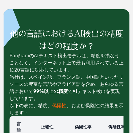
他の言語におけるAI検出の精度
はどの程度か？
PangramのAIテキスト検出モデルは、精度を損なう
ことなく、インターネット上で最も利用されている上
位20言語に対応しています。
当社は、スペイン語、フランス語、中国語といったリ
ソースの豊富な言語やアラビア語を含め、あらゆる言
語において
99%以上の精度
でAIテキスト検出を実現
しています。
以下の表に、精度、
偽陽性
、および偽陰性の結果を示
します：
言
正確性
偽陽性率
偽陰性率
語