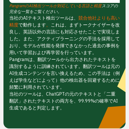
PangramのAI検出ツールが対応している言語と精度
スコアの
完全な一覧をご覧ください。
当社のAIテキスト検出ツールは、
競合他社よりも高い
精度
で動作します
。
これは、まずトークナイザーを改
良し、英語以外の言語にも対応させたことで実現しま
した。また、アクティブラーニングの手法を採用して
おり、モデルが性能を発揮できなかった過去の事例を
用いて学習および再学習を行っています。
Pangramは、翻訳ツールから出力されたテキストを
識別するように訓練されています。翻訳ツールは元の
AI生成コンテンツを言い換えるため、この手法は（例
えば学生などによって）他の検出器を回避するために
頻繁に利用されています。
当社のツールは、ChatGPTの元のテキストと「二重
翻訳」されたテキストの両方を、99.99%の確率でAI
生成であると判定します。