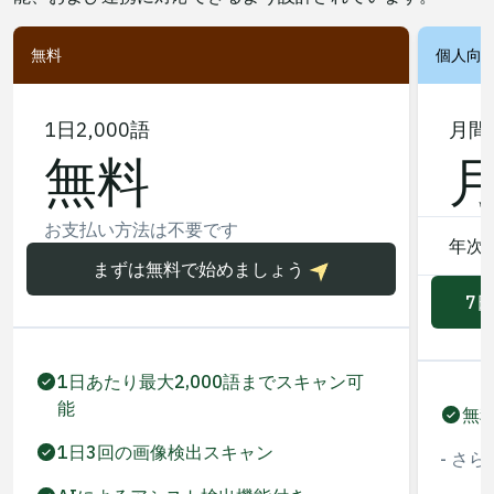
無料
個人向
1日2,000語
月間
無料
お支払い方法は不要です
年次
まずは無料で始めましょう
7
1日あたり最大2,000語までスキャン可
能
無
1日3回の画像検出スキャン
- さらに