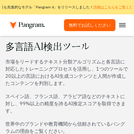
最も先進的なモデル「Pangram 4」をリリースしました！
詳細はこちらをご覧くだ
無料でお試しください
ソリューション
多言語AI検出ツール
AI検出ツール
市場をリードするテキスト分類アルゴリズムと各言語に
画像検出器
対応したトレーニングプロセスを活用し、1つのツールで
ブラウザ拡張機能
20以上の言語におけるAI生成コンテンツと人間が作成し
たコンテンツを判別します。
API
スペイン語、フランス語、アラビア語などのテキストに
連携
対し、99%以上の精度を誇るAI推定スコアを取得できま
盗用チェックツール
す。
多言語AI検出
世界中のブランドや教育機関から信頼されているパング
ラムの理由をご覧ください。