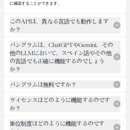
に確認することができます。
このAPIは、異なる言語でも動作します
か？
はい、Pangram APIには当社の多言語AIテキスト検出機能
パングラムは、ChatGPTやGemini、その
が含まれています。
他のLLMにおいて、スペイン語やその他
つまり、Pangramをアプリやソフトウェアに直接組み込む
の言語でも正確に機能するのでしょう
ことができ、アラビア語、フランス語、スペイン語のAI検
出機能なども利用可能です。
か？
Proプランでは対応しきれないほど大量のクレジットやク
パングラムは無料ですか？
エリが必要な大規模なプロジェクトをお持ちの場合は、
ぜ
ひお問い合わせください
。喜んでご支援させていただきま
した多くの
Pangram なら、1日最大20回まで無料でAIチェックをご利
す。
LLMに対し
ライセンスはどのように機能するのです
用いただけます。
か？
無料でお試しください。
Pangramでは、お客様のニーズに合わせたライセンスと料
あるいは、当社の
柔軟な料金プラン
をご覧いただき、AI検
単位制度はどのように機能するのです
金プランをご用意しています。各プランには独自のクレジ
出のニーズに合ったプランをお選びください。