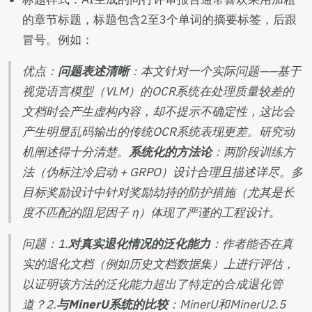
的章节标题，标题包含2至3个单词的摘要标签，后跟
冒号。例如：
优点：
问题表述清晰
：本文针对一个实际问题——基于
视觉语言模型（VLM）的OCR系统在处理质量较差的
文档时会产生虚构内容，却不提示不确定性，这比会
产生明显乱码输出的传统OCR系统表现更差。研究动
机阐述得十分清楚。
系统化的方法论
：两阶段训练方
法（伪标注冷启动 + GRPO）设计合理且描述详尽。多
目标奖励设计中针对奖励劫持的防护措施（尤其是长
度不匹配的阻尼因子 η）体现了严谨的工程设计。
问题：1.
对真实退化情况的泛化能力
：作者能否在真
实的退化文档（例如历史文档数据集）上进行评估，
以证明该方法的泛化能力超出了特定的合成退化管
道？2.
与MinerU系统的比较
：MinerU和MinerU2.5