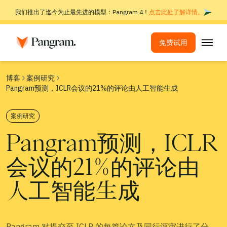
我们推出了迄今为止最先进的模型：Pangram 4！
点击此处了解详情。
免费试用
解决方案
博客
案例研究
Pangram预测，ICLR会议的21%的评论由人工智能生成
AI检测器
图像探测器
案例研究
浏览器扩展程序
Pangram预测，ICLR
API
会议的21%的评论由
集成
抄袭检测工具
人工智能生成
多语言AI检测
Pangram 对提交至 ICLR 的每篇论文及同行评审进行了分