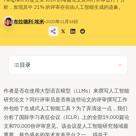
用例
析，发现其中 21% 的评审存在由人工智能生成的迹象。
公司
布拉德利·埃米
▪
2025年11月18日
博客
定价
联系销售部
目录
登录
免费试用
作者是否在使用大型语言模型（LLMs）来撰写人工智能
研究论文？同行评审员是否将这些论文的评审撰写工作
外包给了生成式人工智能工具？为了弄清这一点，我们
分析了国际学习表征会议（ICLR）上的全部19,000篇论
文和70,000份评审意见。该会议是人工智能研究领域最
重要、最负盛名的学术发表平台之一。 得益于