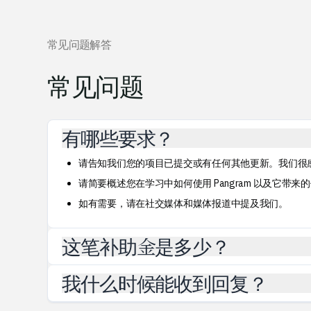
常见问题解答
常见问题
有哪些要求？
请告知我们您的项目已提交或有任何其他更新。我们很
请简要概述您在学习中如何使用 Pangram 以及它带
如有需要，请在社交媒体和媒体报道中提及我们。
这笔补助金是多少？
您将获得 200,000 个积分，此外还可以以每个积分 0.0
我什么时候能收到回复？
除非我们同意延期，否则这些积分将在 3 个月后失效。