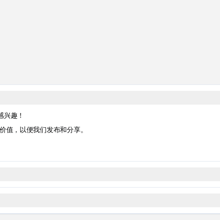
感兴趣！
来的价值，以便我们发布和分享。
25 美元的价格购买更多积分（比我们的开发者积分价格优惠 50%）。