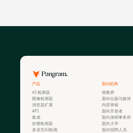
1 学分 = 1 计费单位（100 词）
超过100词的查询，每100词计1学分
产品
面向机构
AI 检测器
致教师
图像检测器
面向出版与媒体
浏览器扩展
内容审核
API
面向开发者
集成
面向律师事务所
抄袭检测器
面向大学
多语言AI检测
面向招聘人员