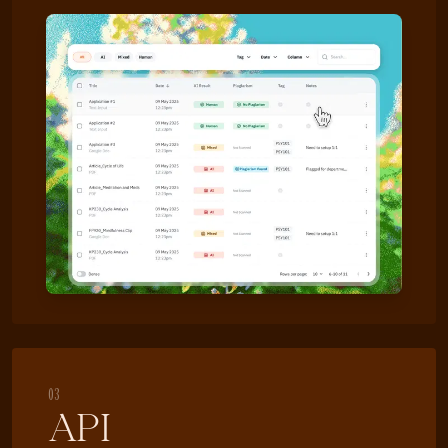
03
API