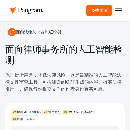
免费试用
解决方案
面向法律从业者的AI检测
AI检测器
面向律师事务所的人工智能检
图像探测器
测
浏览器扩展程序
API
保护贵所声誉，降低法律风险。这是最精准的人工智能法
集成
律文件审查工具，可检测ChatGPT生成的内容、核实法律
引用，并确保每份提交文件的作者身份真实可靠。
抄袭检测工具
多语言AI检测
检测 AI 辅助功能
免费积分
99.9%+ 的准确率
用例
经第三方验证
公司