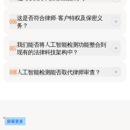
过润色的诉状、合同和备忘录而言，这一功能尤为有
旨在减少由套话条款、法定用语以及大量引用内容所导
用。
致的误判。系统会提供细粒度的置信度信号，以便律师
是的。许多律所将人工智能检测纳入内部审核工作流
这是否符合律师-客户特权及保密义
能够运用专业判断，而非仅依赖二元标签。
程，用于审核初级律师起草的文件、确保符合律所的人
006
务？
工智能使用政策、在提交前审查法律文书，以及审核由
供应商或承包商制作的法律内容。这有助于保持标准的
是的。Pangram 的处理模型旨在最大限度地减少数据暴
一致性，同时不会限制合法的生产力工具的使用。工程
我们能否将人工智能检测功能整合到
露、避免持久化存储，并防止跨文档学习。这符合职业
007
团队也采用类似的工作流程——请参阅我们
面向开发者
现有的法律科技架构中？
行为准则中关于保密义务的普遍理解，但各公司仍应始
的 AI 代码检测功能
。
终根据自身的风险框架审查其使用情况。
是的。Pangram 提供
API 接口，
可集成到文档管理系统
008
人工智能检测能否取代律师审查？
(DMS)、合同生命周期管理 (CLM) 平台、内部审查工具
或自定义工作流中。这使得检测工作能在文件归档、签
署或交付给客户之前进行，而非事后审计。
不。AI 检测是一种决策支持工具，而非法律判断的替代
品。其价值在于高效地识别风险信号，从而让律师能够
将注意力集中在最关键的环节——这与当今电子取证、
合同分析和引用核查工具的使用方式类似。
探索更多