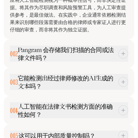
应将人工智能检测视为一种概率性信号，而非决定性证
据。将其作为尽职调查和风险预警工具，为人工审查提
供参考，是最佳做法。在实践中，企业通常依赖检测结
果来识别哪些段落需要由合格的律师或专家证人进行更
仔细的审查，而非将其作为独立证据。
Pangram 会存储我们扫描的合同或法
002
律文件吗？
不。文件仅进行临时处理，不会被保留、索引或重复使
它能检测出经过律师修改的AI生成的
用。内容绝不会用于模型训练，也不会与客户之间共
003
文本吗？
享。这种设计符合法律实务中常见的保密义务、商业秘
密保护及特权保护要求。
是的。Pangram 能够识别由人工智能辅助撰写的文本，
人工智能在法律文书检测方面的准确
而不仅仅是完全由人工智能生成的文本。这使得企业能
004
性如何？
够区分完全由人工智能起草的段落、由人工智能生成后
经人工编辑的草稿，以及完全由人工撰写的内容。对于
法律写作因其正式的语气、结构化的句法以及基于判例
验证那些可能源自生成式工具、但在法律审查过程中经
005
这可以用于内部质量控制吗？
的语言而具有独特的挑战性。Pangram 经过专门优化，