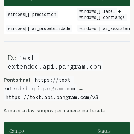
windows[].label
+
windows[].prediction
windows[].confiança
windows[].ai_probabilidade
windows[].ai_assistanc
text-
De
extended.api.pangram.com
Ponto final:
https://text-
extended.api.pangram.com
→
https://text.api.pangram.com/v3
A maioria dos campos permanece inalterada:
Campo
Status