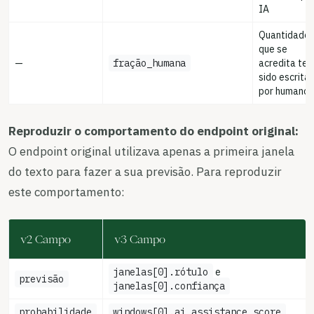
IA
Quantidade
que se
—
fração_humana
acredita ter
sido escrita
por humanos
Reproduzir o comportamento do endpoint original:
O endpoint original utilizava apenas a primeira janela
do texto para fazer a sua previsão. Para reproduzir
este comportamento:
v2 Campo
v3 Campo
janelas[0].rótulo
e
previsão
janelas[0].confiança
probabilidade
windows[0].ai_assistance_score