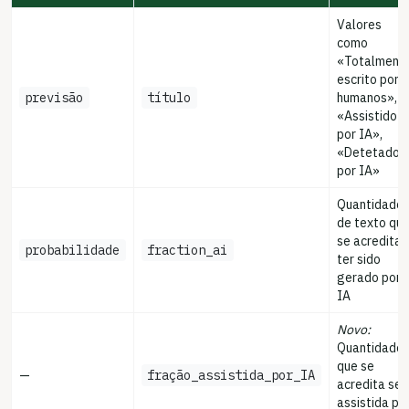
Valores
como
«Totalment
escrito por
previsão
título
humanos»,
«Assistido
por IA»,
«Detetado
por IA»
Quantidade
de texto qu
se acredita
probabilidade
fraction_ai
ter sido
gerado por
IA
Novo:
Quantidade
que se
—
fração_assistida_por_IA
acredita ser
assistida po