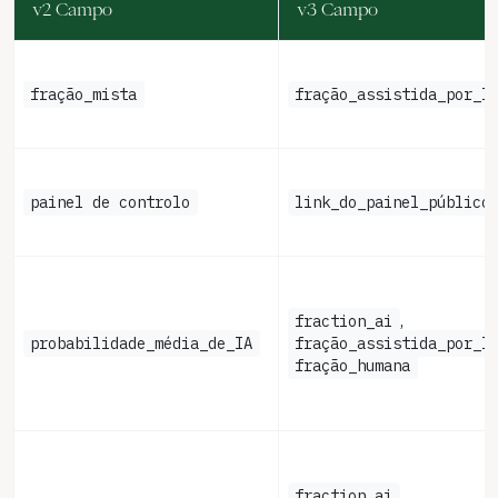
v2 Campo
v3 Campo
fração_mista
fração_assistida_por_I
painel de controlo
link_do_painel_público
fraction_ai
,
probabilidade_média_de_IA
fração_assistida_por_I
fração_humana
fraction_ai
,