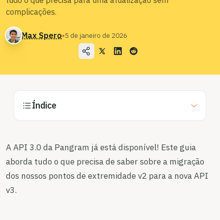
tudo o que precisa para uma atualização sem
Casos de utilização
complicações.
Empresa
Max Spero
▪
5 de janeiro de 2026
Blog
Preços
Contacte o departamento de vendas
Índice
Iniciar sessão
Experimente gratuitamente
A API 3.0 da Pangram já está disponível! Este guia
aborda tudo o que precisa de saber sobre a migração
dos nossos pontos de extremidade v2 para a nova API
v3.