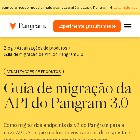
nçámos o nosso modelo mais avançado até à data:
o
Pangram 4!
Leia mais aqui.
Experimente gratuitamente
Soluções
Blog
Atualizações de produtos
Guia de migração da API do Pangram 3.0
Detetor de IA
Detetor de imagem
ATUALIZAÇÕES DE PRODUTOS
Extensão do navegador
Guia de migração da
API
API do Pangram 3.0
Integrações
Verificador de plágio
Detecção multilingue por IA
Como migrar dos endpoints da v2 do Pangram para a
nova API v3: o que mudou, novos campos de resposta e