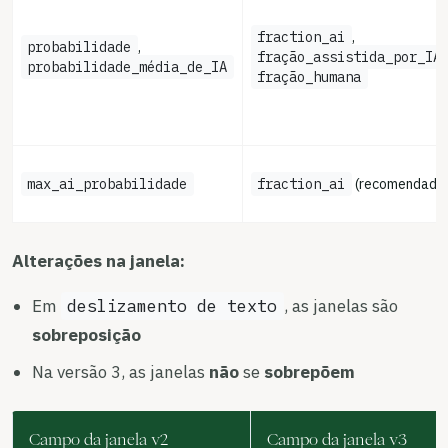
fraction_ai
,
probabilidade
,
fração_assistida_por_IA
probabilidade_média_de_IA
fração_humana
max_ai_probabilidade
fraction_ai
(recomendado
Alterações na janela:
Em
deslizamento de texto
, as janelas são
sobreposição
Na versão 3, as janelas
não
se
sobrepõem
Campo da janela v2
Campo da janela v3