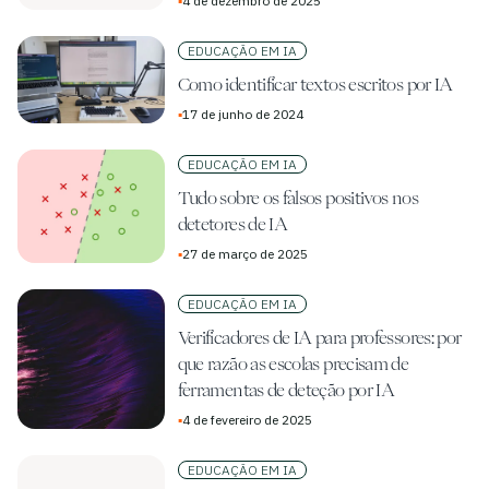
▪
4 de dezembro de 2025
EDUCAÇÃO EM IA
Como identificar textos escritos por IA
▪
17 de junho de 2024
EDUCAÇÃO EM IA
Tudo sobre os falsos positivos nos
detetores de IA
▪
27 de março de 2025
EDUCAÇÃO EM IA
Verificadores de IA para professores: por
que razão as escolas precisam de
ferramentas de deteção por IA
▪
4 de fevereiro de 2025
EDUCAÇÃO EM IA