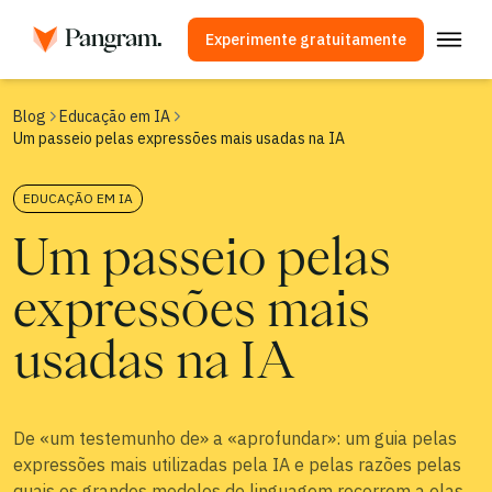
Experimente gratuitamente
Soluções
Blog
Educação em IA
Um passeio pelas expressões mais usadas na IA
Detetor de IA
Detetor de imagem
EDUCAÇÃO EM IA
Extensão do navegador
Um passeio pelas
API
expressões mais
Integrações
Verificador de plágio
usadas na IA
Detecção multilingue por IA
De «um testemunho de» a «aprofundar»: um guia pelas
Casos de utilização
expressões mais utilizadas pela IA e pelas razões pelas
Empresa
quais os grandes modelos de linguagem recorrem a elas.