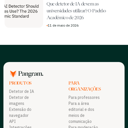
Que detetor de IA devem as
universidades utilizar? O Padrão
Académico de 2026
▪
11 de maio de 2026
PRODUTOS
PARA
ORGANIZAÇÕES
Detetor de IA
Detetor de
Para professores
imagens
Para a área
Extensão do
editorial e dos
navegador
meios de
API
comunicação
Integrações
Para moderação