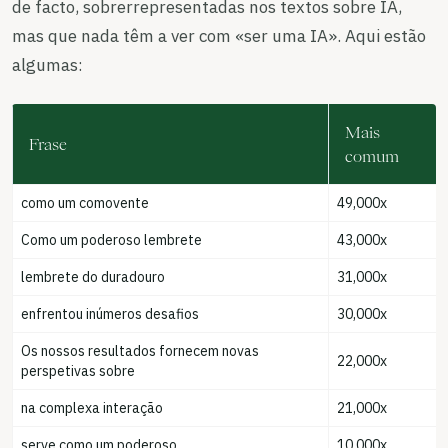
de facto, sobrerrepresentadas nos textos sobre IA,
mas que nada têm a ver com «ser uma IA». Aqui estão
algumas:
Mais
Frase
comum
como um comovente
49,000x
Como um poderoso lembrete
43,000x
lembrete do duradouro
31,000x
enfrentou inúmeros desafios
30,000x
Os nossos resultados fornecem novas
22,000x
perspetivas sobre
na complexa interação
21,000x
serve como um poderoso
10,000x